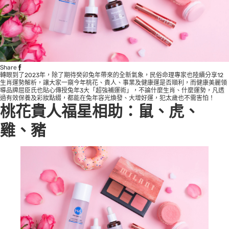
Share
轉眼到了2023年，除了期待癸卯兔年帶來的全新氣象，民俗命理專家也陸續分享12
生肖運勢解析，讓大家一窺今年桃花、貴人、事業及健康運是否順利，而健康美麗領
導品牌屈臣氏也貼心傳授兔年3大「超強補運術」，不論什麼生肖、什麼運勢，凡透
過有效保養及彩妝點綴，都能在兔年容光煥發、大增好運，犯太歲也不需害怕！
桃花貴人福星相助：鼠、虎、
雞、豬