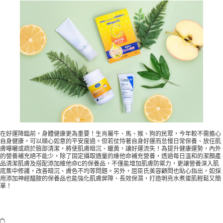
在好運降臨前，身體健康更為重要！生肖屬牛、馬、猴、狗的民眾，今年較不需擔心
自身健康，可以順心如意的平安度過。但若仗恃著自身好運而怠慢日常保養、放任肌
膚曝曬或疏於臉部清潔，將使肌膚暗沉、蠟黃，讓好運流失！為提升健康運勢，內外
的營養補充絕不能少，除了固定攝取適量的維他命補充營養，透過每日溫和的潔顏產
品清潔肌膚及搭配添加維他命C的保養品，不僅能增加肌膚防禦力，更讓營養深入肌
底集中修護，改善暗沉、膚色不均等問題。另外，屈臣氏美容顧問也貼心指出，如採
用添加神經醯胺的保養品也能強化肌膚屏障、長效保濕，打造明亮水煮蛋肌輕鬆又簡
單！