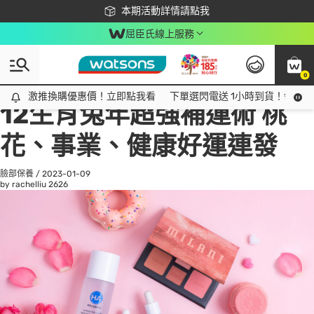
下載app最高回饋$350
本期活動詳情請點我
屈臣氏線上服務
0
All
話題趨勢
Ad
激推換購優惠價！立即點我看
激推換購優惠價！立即點我看
下單選閃電送 1小時到貨！領神券
12生肖兔年超強補運術 桃
花、事業、健康好運連發
臉部保養
/
2023-01-09
by rachelliu
2626