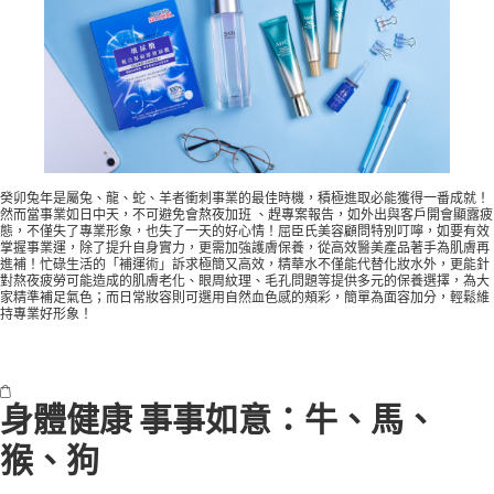
癸卯兔年是屬兔、龍、蛇、羊者衝刺事業的最佳時機，積極進取必能獲得一番成就！
然而當事業如日中天，不可避免會熬夜加班 、趕專案報告，如外出與客戶開會顯露疲
態，不僅失了專業形象，也失了一天的好心情！屈臣氏美容顧問特別叮嚀，如要有效
掌握事業運，除了提升自身實力，更需加強護膚保養，從高效醫美產品著手為肌膚再
進補！忙碌生活的「補運術」訴求極簡又高效，精華水不僅能代替化妝水外，更能針
對熬夜疲勞可能造成的肌膚老化、眼周紋理、毛孔問題等提供多元的保養選擇，為大
家精準補足氣色；而日常妝容則可選用自然血色感的頰彩，簡單為面容加分，輕鬆維
持專業好形象！
身體健康 事事如意：牛、馬、
猴、狗