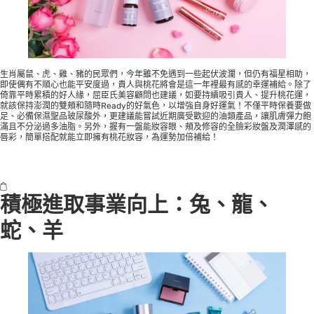
生肖屬鼠、虎、雞、豬的民眾們，今年雖不免遇到一些起伏波瀾，但仍有福星相助，
即使偶有不順心也能平安度過，貴人與桃花將會是這一年裡最有感的幸運補給。除了
倚靠平時累積的好人緣，屈臣氏美容顧問也建議，如要持續吸引貴人、提升桃花運，
就該保持澎潤的雙頰和隨時Ready的好氣色，以增強自身好運氣！不僅平時保養要做
足、必備保濕聖品玻尿酸外，更建議能嘗試近期廣受歡迎的油類產品，讓肌膚彈力飽
滿且不分泌過多油脂。另外，握有一盤能妝容眼、頰及修容的全臉彩妝盤及潤澤感的
唇彩，簡單搭配就能立即擁有桃花妝容，為運勢加倍補給！
積極進取事業向上：兔、龍、
蛇、羊