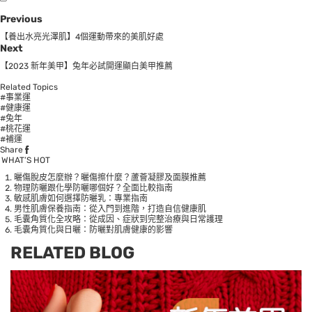
Previous
【養出水亮光澤肌】4個運動帶來的美肌好處
Next
【2023 新年美甲】兔年必試開運顯白美甲推薦
Related Topics
#事業運
#健康運
#兔年
#桃花運
#補運
Share
WHAT’S HOT
曬傷脫皮怎麼辦？曬傷擦什麼？蘆薈凝膠及面膜推薦
物理防曬跟化學防曬哪個好？全面比較指南
敏感肌膚如何選擇防曬乳：專業指南
男性肌膚保養指南：從入門到進階，打造自信健康肌
毛囊角質化全攻略：從成因、症狀到完整治療與日常護理
毛囊角質化與日曬：防曬對肌膚健康的影響
RELATED BLOG