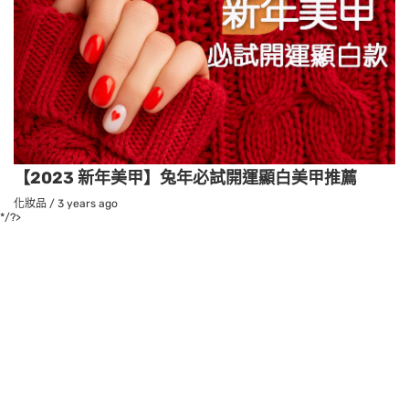
【2023 新年美甲】兔年必試開運顯白美甲推薦
化妝品
/
3 years ago
*/?>