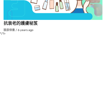
抗衰老的護膚秘笈
臉部保養
/
6 years ago
*/?>