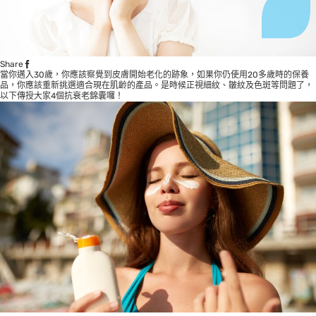
Share
當你邁入30歲，你應該察覺到皮膚開始老化的跡象，如果你仍使用20多歲時的保養
品，你應該重新挑選適合現在肌齡的產品。是時候正視細紋、皺紋及色斑等問題了，
以下傳授大家4個抗衰老錦囊囉！