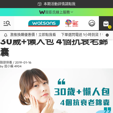
下載app最高回饋$350
本期活動詳情請點我
屈臣氏線上服務
0
All
話題趨勢
Ad
激推換購優惠價！立即點我看
激推換購優惠價！立即點我看
下單選閃電送 1小時到貨！領神券
30歲+懶人包 4個抗衰老錦
囊
臉部保養
/
2019-01-16
by 屈小編
4904