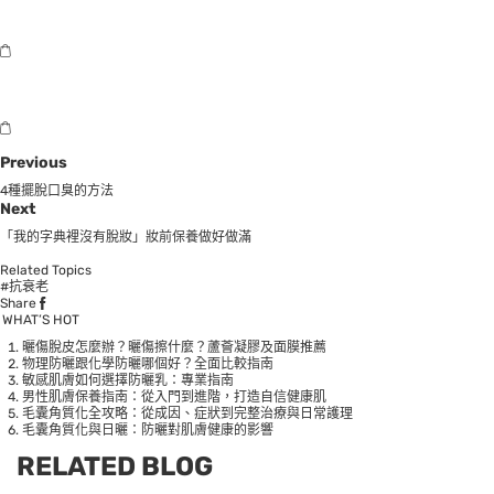
Previous
4種擺脫口臭的方法
Next
「我的字典裡沒有脫妝」妝前保養做好做滿
Related Topics
#抗衰老
Share
WHAT’S HOT
曬傷脫皮怎麼辦？曬傷擦什麼？蘆薈凝膠及面膜推薦
物理防曬跟化學防曬哪個好？全面比較指南
敏感肌膚如何選擇防曬乳：專業指南
男性肌膚保養指南：從入門到進階，打造自信健康肌
毛囊角質化全攻略：從成因、症狀到完整治療與日常護理
毛囊角質化與日曬：防曬對肌膚健康的影響
RELATED BLOG