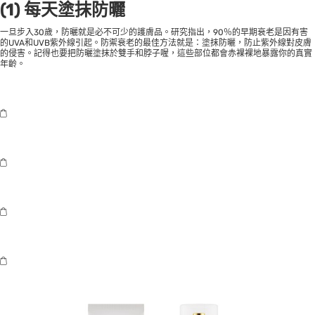
(1) 每天塗抹防曬
一旦步入30歲，防曬就是必不可少的護膚品。研究指出，90％的早期衰老是因有害
的UVA和UVB紫外線引起。防禦衰老的最佳方法就是：塗抹防曬，防止紫外線對皮膚
的侵害。記得也要把防曬塗抹於雙手和脖子喔，這些部位都會赤裸裸地暴露你的真實
年齡。