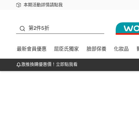
本期活動詳情請點我
下載app最高回饋$350
善存
第2件5折
最新會員優惠
屈臣氏獨家
臉部保養
化妝品
激推換購優惠價！立即點我看