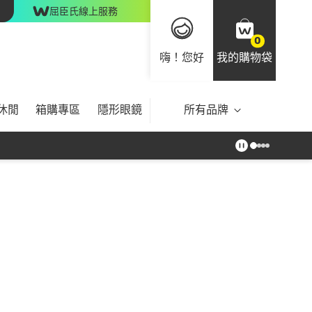
屈臣氏線上服務
0
嗨！您好
我的購物袋
休閒
箱購專區
隱形眼鏡
所有品牌