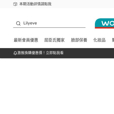
本期活動詳情請點我
下載app最高回饋$350
K beauty
Lilyeve
最新會員優惠
屈臣氏獨家
臉部保養
化妝品
激推換購優惠價！立即點我看