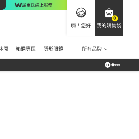
屈臣氏線上服務
0
嗨！您好
我的購物袋
休閒
箱購專區
隱形眼鏡
所有品牌