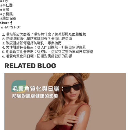
#A醇
#杏仁酸
#果酸
#水楊酸
#臉部保養
Share
WHAT’S HOT
曬傷脫皮怎麼辦？曬傷擦什麼？蘆薈凝膠及面膜推薦
物理防曬跟化學防曬哪個好？全面比較指南
敏感肌膚如何選擇防曬乳：專業指南
男性肌膚保養指南：從入門到進階，打造自信健康肌
毛囊角質化全攻略：從成因、症狀到完整治療與日常護理
毛囊角質化與日曬：防曬對肌膚健康的影響
RELATED BLOG