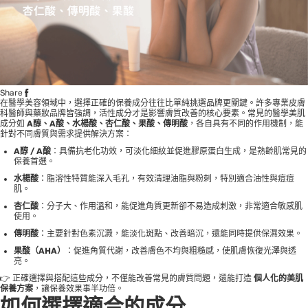
Share
在醫學美容領域中，選擇正確的保養成分往往比單純挑選品牌更關鍵。許多專業皮膚
科醫師與藥妝品牌皆強調，活性成分才是影響膚質改善的核心要素。常見的醫學美肌
成分如
A醇、A酸、水楊酸、杏仁酸、果酸、傳明酸
，各自具有不同的作用機制，能
針對不同膚質與需求提供解決方案：
A醇 / A酸
：具備抗老化功效，可淡化細紋並促進膠原蛋白生成，是熟齡肌常見的
保養首選。
水楊酸
：脂溶性特質能深入毛孔，有效清理油脂與粉刺，特別適合油性與痘痘
肌。
杏仁酸
：分子大、作用溫和，能促進角質更新卻不易造成刺激，非常適合敏感肌
使用。
傳明酸
：主要針對色素沉澱，能淡化斑點、改善暗沉，還能同時提供保濕效果。
果酸（AHA）
：促進角質代謝，改善膚色不均與粗糙感，使肌膚恢復光澤與透
亮。
👉 正確選擇與搭配這些成分，不僅能改善常見的膚質問題，還能打造
個人化的美肌
保養方案
，讓保養效果事半功倍。
如何選擇適合的成分