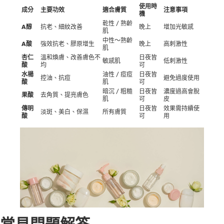
使用時
成分
主要功效
適合膚質
注意事項
機
乾性 / 熟齡
A醇
抗老、細紋改善
晚上
增加光敏感
肌
中性～熟齡
A酸
強效抗老、膠原增生
晚上
高刺激性
肌
杏仁
溫和煥膚、改善膚色不
日夜皆
敏感肌
低刺激性
酸
均
可
水楊
油性 / 痘痘
日夜皆
控油、抗痘
避免過度使用
酸
肌
可
暗沉 / 粗糙
日夜皆
濃度過高會脫
果酸
去角質、提亮膚色
肌
可
皮
傳明
日夜皆
效果需持續使
淡斑、美白、保濕
所有膚質
酸
可
用