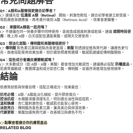
常見問題解答
Q1：A醇和A酸哪
個更適合初學者？
👉 建議先從
低濃度
A
醇（
Retinol
）
開始，刺激性較低，適合初學者建立耐受度。
等肌膚逐漸適應後，再考慮升級到 A酸（Retinoic Acid），效果會更顯著。
Q2：
果酸和A醇能一起用嗎？
👉 不建議在同一保養步驟中同時使用，容易造成過度刺激或乾燥。建議
錯開時段使
用
：晚上用 A醇，白天搭配低濃度果酸，或隔天交替使用。
Q3
：想淡化斑點，傳明酸和果酸哪個更好？
👉
傳明酸
對色素沉澱與斑點改善更直接；
果酸
則透過促進角質代謝，讓膚色更勻
亮。兩者搭配使用效果加乘，但仍需依照膚質選擇，敏感肌建議從傳明酸開始。
Q4
：這些成分會讓皮膚變敏感嗎？
👉 大多數成分（如 A醇、A酸、果酸）都會增加光敏感性，建議務必搭配
防曬產品
。
若膚質偏敏感，應選擇溫和成分如杏仁酸、傳明酸，並循序漸進增加使用頻率。
結論
依膚質狀態與保養目標，搭配正確成分，效果最佳：
抗老必備
：A醇／A酸能淡化細紋、提升膠原蛋白。
控油抗痘
：水楊酸深層清理毛孔，特別適合油性與痘痘肌。
溫和煥膚
：杏仁酸刺激性低，敏感肌也能安心使用。
淡斑亮白
：傳明酸改善色素沉澱，兼具美白與保濕效果。
代謝更新
：果酸加速角質代謝，改善暗沉與膚色不均。
👉
點擊查看適合你的膚質產品
RELATED BLOG