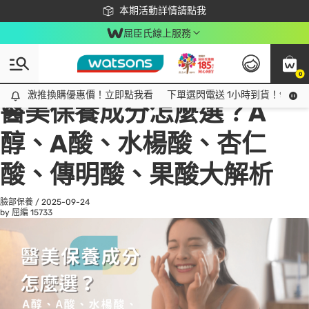
下載app最高回饋$350
本期活動詳情請點我
屈臣氏線上服務
0
All
話題趨勢
Ad
激推換購優惠價！立即點我看
激推換購優惠價！立即點我看
下單選閃電送 1小時到貨！領神券
醫美保養成分怎麼選？A
醇、A酸、水楊酸、杏仁
酸、傳明酸、果酸大解析
臉部保養
/
2025-09-24
by 屈編
15733