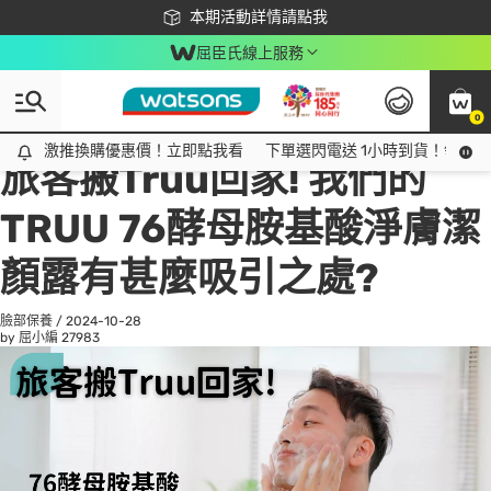
下載app最高回饋$350
本期活動詳情請點我
屈臣氏線上服務
0
All
話題趨勢
Ad
激推換購優惠價！立即點我看
激推換購優惠價！立即點我看
下單選閃電送 1小時到貨！領神券
旅客搬Truu回家! 我們的
TRUU 76酵母胺基酸淨膚潔
顏露有甚麼吸引之處?
臉部保養
/
2024-10-28
by 屈小編
27983