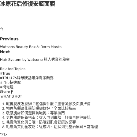
冰原花后修復安瓶面膜
Previous
Watsons Beauty Box 6: Derm Masks
Next
Hair System by Watsons: 迷人秀髮的秘密
Related Topics
#Truu
#TRUU 76酵母胺基酸淨膚潔顏露
#門市快速取
#閃電送
Share
WHAT’S HOT
曬傷脫皮怎麼辦？曬傷擦什麼？蘆薈凝膠及面膜推薦
物理防曬跟化學防曬哪個好？全面比較指南
敏感肌膚如何選擇防曬乳：專業指南
男性肌膚保養指南：從入門到進階，打造自信健康肌
毛囊角質化與日曬：防曬對肌膚健康的影響
毛囊角質化全攻略：從成因、症狀到完整治療與日常護理
*/?>