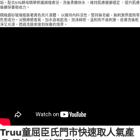
垢，配合51%酵母精華修護調理膚況，洗後柔嫩保水 ，維持肌膚健康穩定 ，提升肌膚
後續保養吸收力。
精緻磨砂玻璃瓶裝著黃色亮片液體， 以維持內料活性，堅持無皂鹼、無刺激界面劑等
危害成分，淡雅療癒香氣，加水容易起泡、泡沫綿密，溫和而不易刺激，皮膚洗後乾
淨又光滑，透過洗臉來達到保養的境界。
Truu
童屈臣氏門市快速取人氣產