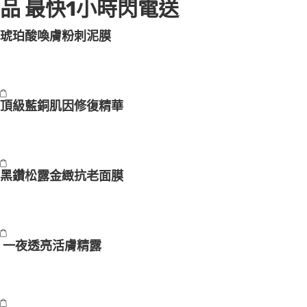
品 最快1小時
閃電送
琥珀酸喚膚粉刺泥膜
頂級藍銅肌因修復精華
黑鑽松露金緻抗老面膜
一夜透亮活膚精露