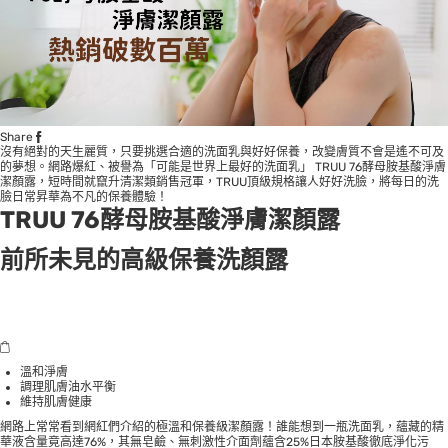
Share
沒有絕對的天生麗質，只要挑選合適的洗面乳與好好保養，改變膚質不會是遙不可及
的夢想。網路爆紅、被譽為「可能是世界上最好的洗面乳」 TRUU 76酵母胺基酸淨膚
潔顏露，短時間就竄升清潔類銷售冠軍，TRUU頂級規格讓人好好洗臉，將每日的洗
臉日常昇華為不凡的保養體驗！
TRUU 76酵母胺基酸淨膚潔顏露
前所未見的高級保養洗顏露
溫和淨膚
調理肌膚油水平衡
維持肌膚健康
網路上常常看到網紅們介紹的極溫和保養級潔顏露！誰能想到一瓶洗面乳，蘊藏的精
華液含量竟高達76%，其無皂鹼、無刺激性介面劑蘊含25%日本胺基酸徹底淨化污