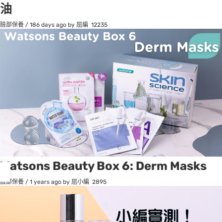
油
臉部保養
/
186 days ago
by 屈編
12235
osts
Watsons Beauty Box 6: Derm Masks
agination
臉部保養
/
1 years ago
by 屈小編
2895