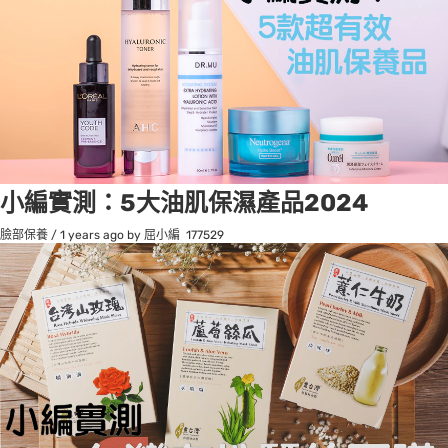
小編實測：5大油肌保濕產品2024
臉部保養
/
1 years ago
by 屈小編
177529