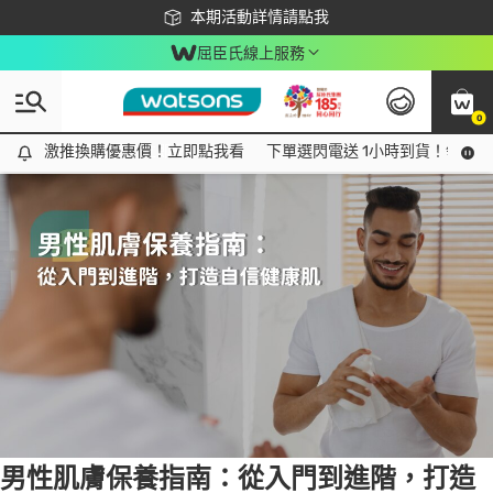
下載app最高回饋$350
本期活動詳情請點我
屈臣氏線上服務
0
Tag:
保濕
15 item(s) found
激推換購優惠價！立即點我看
激推換購優惠價！立即點我看
下單選閃電送 1小時到貨！領神券
男性肌膚保養指南：從入門到進階，打造