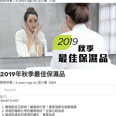
臉部保養
/
6 years ago
by 屈小編
7736
2019年秋季最佳保濕品
臉部保養
/
6 years ago
by 屈小編
5354
WHAT’S HOT
曬傷脫皮怎麼辦？曬傷擦什麼？蘆薈凝膠及面膜推薦
物理防曬跟化學防曬哪個好？全面比較指南
敏感肌膚如何選擇防曬乳：專業指南