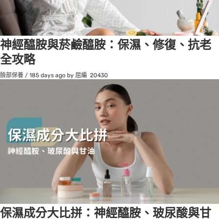
神經醯胺與菸鹼醯胺：保濕、修復、抗老
全攻略
臉部保養
/
185 days ago
by 屈編
20430
保濕成分大比拼：神經醯胺、玻尿酸與甘