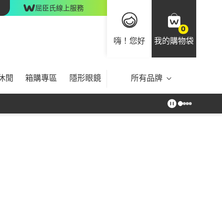
屈臣氏線上服務
0
嗨！您好
我的購物袋
休閒
箱購專區
隱形眼鏡
所有品牌