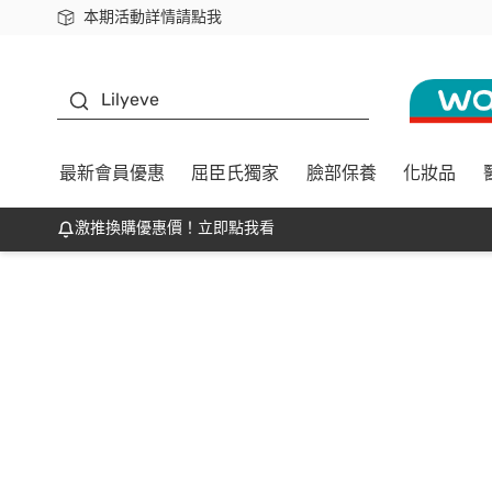
本期活動詳情請點我
下載app最高回饋$350
K beauty
Lilyeve
最新會員優惠
屈臣氏獨家
臉部保養
化妝品
激推換購優惠價！立即點我看