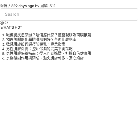
保健
/
229 days ago
by 屈編
512
WHAT’S HOT
曬傷脫皮怎麼辦？曬傷擦什麼？蘆薈凝膠及面膜推薦
物理防曬跟化學防曬哪個好？全面比較指南
敏感肌膚如何選擇防曬乳：專業指南
男性肌膚保養：控油保濕的完美平衡策略
男性肌膚保養指南：從入門到進階，打造自信健康肌
水楊酸副作用與禁忌：避免肌膚刺激、安心煥膚