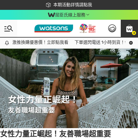
下載app最高回饋$350
本期活動詳情請點我
屈臣氏線上服務
0
Tag:
女性力量
1 item(s) found
激推換購優惠價！立即點我看
激推換購優惠價！立即點我看
下單選閃電送 1小時到貨！領神券
女性力量正崛起！友善職場超重要