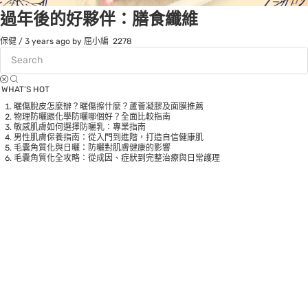
過年後的好夥伴：膳食纖維
保健
/
3 years ago
by 屈小編
2278
WHAT’S HOT
曬傷脫皮怎麼辦？曬傷擦什麼？蘆薈凝膠及面膜推薦
物理防曬跟化學防曬哪個好？全面比較指南
敏感肌膚如何選擇防曬乳：專業指南
男性肌膚保養指南：從入門到進階，打造自信健康肌
毛囊角質化與日曬：防曬對肌膚健康的影響
毛囊角質化全攻略：從成因、症狀到完整治療與日常護理