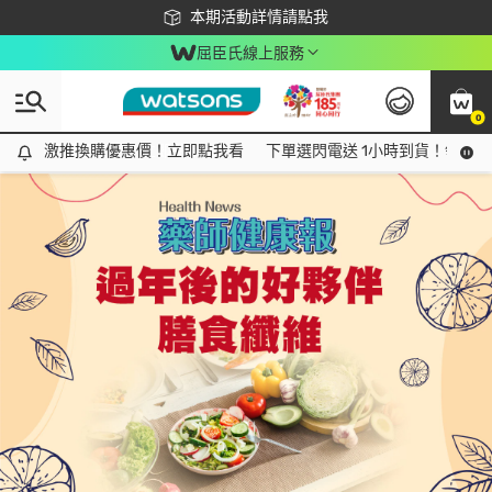
下載app最高回饋$350
本期活動詳情請點我
屈臣氏線上服務
0
Tag:
水
1 item(s) found
激推換購優惠價！立即點我看
激推換購優惠價！立即點我看
下單選閃電送 1小時到貨！領神券