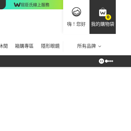
屈臣氏線上服務
0
嗨！您好
我的購物袋
休閒
箱購專區
隱形眼鏡
所有品牌