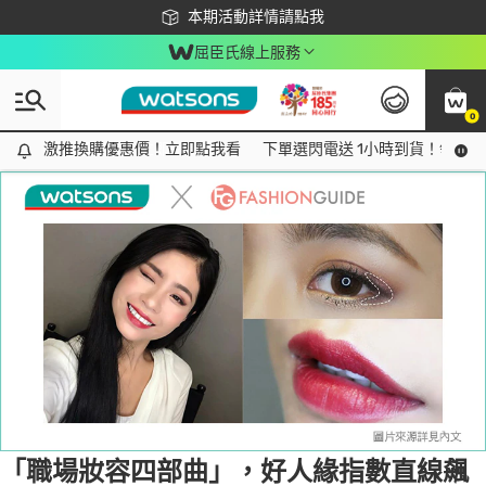
下載app最高回饋$350
本期活動詳情請點我
屈臣氏線上服務
0
Tag:
職場妝容
1 item(s) found
激推換購優惠價！立即點我看
激推換購優惠價！立即點我看
下單選閃電送 1小時到貨！領神券
「職場妝容四部曲」，好人緣指數直線飆