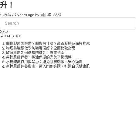
升！
化妝品
/
7 years ago
by 屈小編
2667
WHAT’S HOT
曬傷脫皮怎麼辦？曬傷擦什麼？蘆薈凝膠及面膜推薦
物理防曬跟化學防曬哪個好？全面比較指南
敏感肌膚如何選擇防曬乳：專業指南
男性肌膚保養：控油保濕的完美平衡策略
水楊酸副作用與禁忌：避免肌膚刺激、安心煥膚
男性肌膚保養指南：從入門到進階，打造自信健康肌