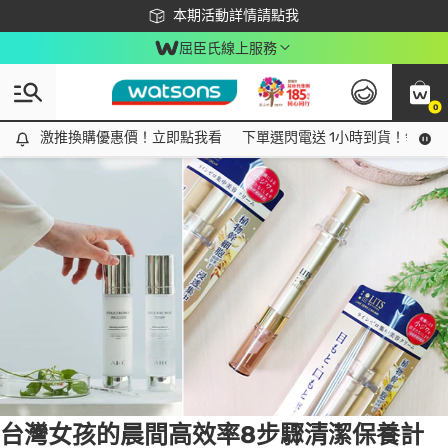
下載app最高回饋$350
本期活動詳情請點我
屈臣氏線上服務
0
Tag:
肌膚
3 item(s) found
激推換購優惠價！立即點我看
激推換購優惠價！立即點我看
下單選閃電送 1小時到貨！領神券
台灣女孩的晨間高效率8步驟清潔保養計