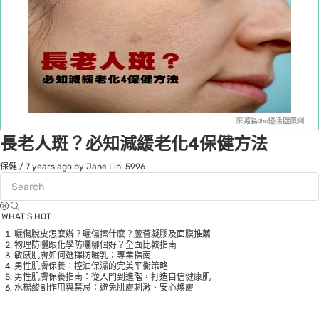
長老人斑？必知減緩老化4保健方法
保健
/
7 years ago
by Jane Lin
5996
WHAT’S HOT
曬傷脫皮怎麼辦？曬傷擦什麼？蘆薈凝膠及面膜推薦
物理防曬跟化學防曬哪個好？全面比較指南
敏感肌膚如何選擇防曬乳：專業指南
男性肌膚保養：控油保濕的完美平衡策略
男性肌膚保養指南：從入門到進階，打造自信健康肌
水楊酸副作用與禁忌：避免肌膚刺激、安心煥膚