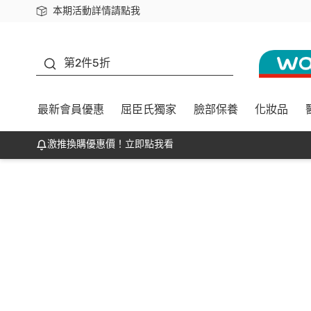
本期活動詳情請點我
下載app最高回饋$350
善存
第2件5折
最新會員優惠
屈臣氏獨家
臉部保養
化妝品
激推換購優惠價！立即點我看