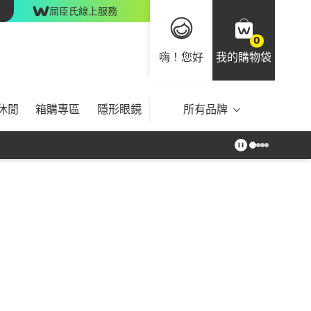
屈臣氏線上服務
0
嗨！您好
我的購物袋
休閒
箱購專區
隱形眼鏡
所有品牌