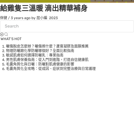
給雞隻三溫暖 滴出精華補身
保健
/
3 years ago
by 屈小編
2023
WHAT’S HOT
曬傷脫皮怎麼辦？曬傷擦什麼？蘆薈凝膠及面膜推薦
物理防曬跟化學防曬哪個好？全面比較指南
敏感肌膚如何選擇防曬乳：專業指南
男性肌膚保養指南：從入門到進階，打造自信健康肌
毛囊角質化與日曬：防曬對肌膚健康的影響
毛囊角質化全攻略：從成因、症狀到完整治療與日常護理