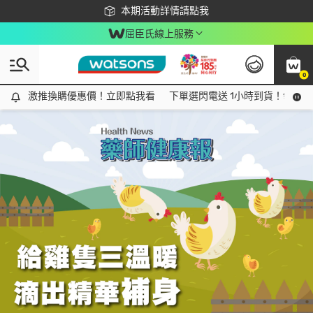
下載app最高回饋$350
本期活動詳情請點我
屈臣氏線上服務
0
Tag:
雞
1 item(s) found
激推換購優惠價！立即點我看
激推換購優惠價！立即點我看
下單選閃電送 1小時到貨！領神券