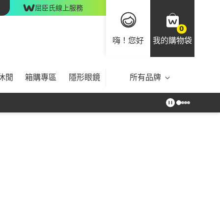
屈臣氏線上服務
0
嗨！您好
我的購物袋
休閒
箱購專區
隱形眼鏡
所有品牌