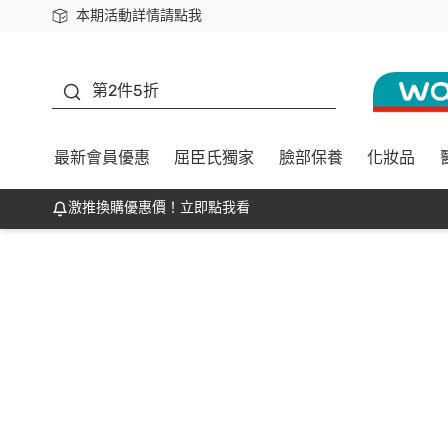
本期活動詳情請點我
下載app最高回饋$350
善存
第2件5折
最新會員優惠
屈臣氏獨家
臉部保養
化妝品
激推換購優惠價！立即點我看