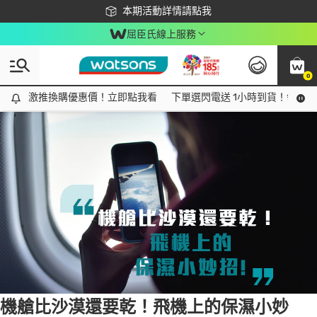
下載app最高回饋$350
本期活動詳情請點我
屈臣氏線上服務
0
Tag:
飛行保養
1 item(s) found
激推換購優惠價！立即點我看
激推換購優惠價！立即點我看
下單選閃電送 1小時到貨！領神券
機艙比沙漠還要乾！飛機上的保濕小妙