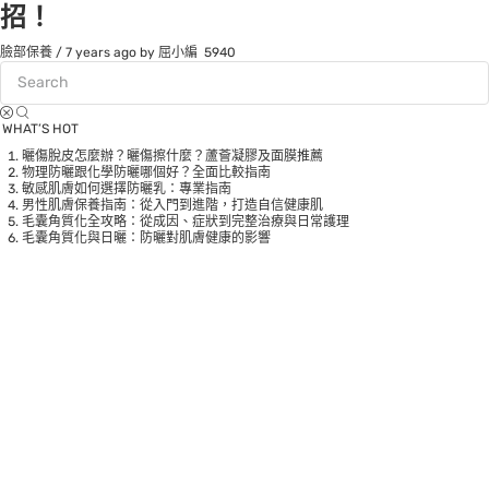
招！
臉部保養
/
7 years ago
by 屈小編
5940
WHAT’S HOT
曬傷脫皮怎麼辦？曬傷擦什麼？蘆薈凝膠及面膜推薦
物理防曬跟化學防曬哪個好？全面比較指南
敏感肌膚如何選擇防曬乳：專業指南
男性肌膚保養指南：從入門到進階，打造自信健康肌
毛囊角質化全攻略：從成因、症狀到完整治療與日常護理
毛囊角質化與日曬：防曬對肌膚健康的影響