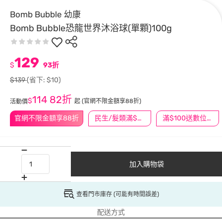
Bomb Bubble 幼康
Bomb Bubble恐龍世界沐浴球(單顆)100g
129
$
93折
$139
(省下: $10)
114
82折
$
起
(官網不限金額享88折)
活動價
官網不限金額享88折
民生/髮類滿$388送舒潔冰巾
滿$100送數位印花
加入購物袋
查看門市庫存 (可能有時間誤差)
配送方式