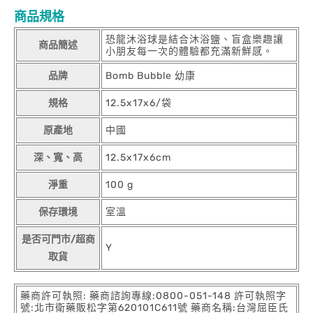
商品規格
恐龍沐浴球是結合沐浴鹽、盲盒樂趣讓
商品簡述
小朋友每一次的體驗都充滿新鮮感。
品牌
Bomb Bubble 幼康
規格
12.5x17x6/袋
原產地
中國
深、寬、高
12.5x17x6cm
淨重
100 g
保存環境
室溫
是否可門市/超商
Y
取貨
藥商許可執照: 藥商諮詢專線:0800-051-148 許可執照字
號:北市衛藥販松字第620101C611號 藥商名稱:台灣屈臣氏