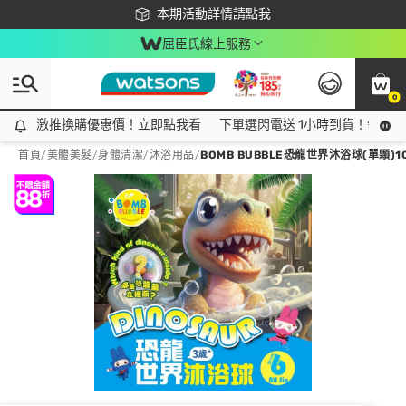
下載app最高回饋$350
本期活動詳情請點我
屈臣氏線上服務
0
激推換購優惠價！立即點我看
激推換購優惠價！立即點我看
下單選閃電送 1小時到貨！領神券
首頁
/
美體美髮
/
身體清潔
/
沐浴用品
/
BOMB BUBBLE恐龍世界沐浴球(單顆)1