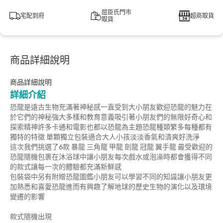
屈臣氏門市
宅配到府
超商取貨
取貨
商品詳細說明
商品詳細說明
詳細介紹
恐龍是遠古生物充滿著神秘感一直受到大小朋友歡迎恐龍的魅力在
於它們的神秘強大多樣和教育意義吸引著小朋友們的無限好奇心和
探索精神許多卡通和電影也都以恐龍為主題恐龍種類繁多每種都有
獨特的特徵 單顆獨立包裝適合大人小孩淡淡香氣和清爽好洗淨
這次我們挑選了6款 暴龍 三角龍 甲龍 劍龍 冠龍 翼手龍 最受歡迎的
恐龍隨機包裹在沐浴球中讓小朋友每次戲水或泡澡時都會獲得不同
的款式讓每一次的體驗都充滿新鮮感
包裝袋中另有附贈恐龍圖鑑小朋友可以學習不同的知識讓小朋友更
加熟悉和喜愛恐龍進而有興趣了解地球的歷史生物的演化以及環境
變遷的影響
款式隨機出現