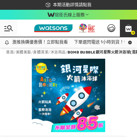
下載app最高回饋$350
本期活動詳情請點我
屈臣氏線上服務
0
激推換購優惠價！立即點我看
激推換購優惠價！立即點我看
下單選閃電送 1小時到貨！領神券
首頁
/
美體美髮
/
身體清潔
/
沐浴用品
/
BOMB BUBBLE銀河星際火箭沐浴球(混款