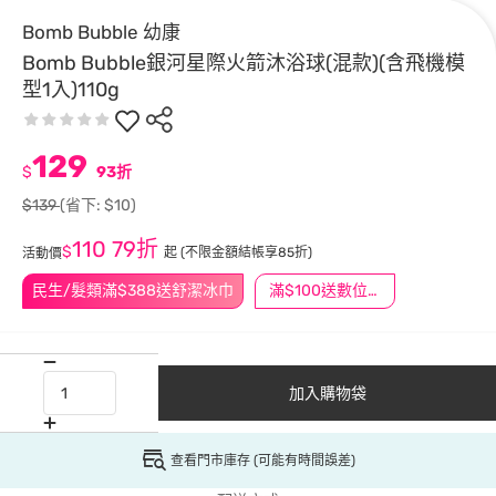
Bomb Bubble 幼康
Bomb Bubble銀河星際火箭沐浴球(混款)(含飛機模
型1入)110g
129
$
93折
$139
(省下: $10)
110
79折
$
起
(不限金額結帳享85折)
活動價
民生/髮類滿$388送舒潔冰巾
滿$100送數位印花
加入購物袋
查看門市庫存 (可能有時間誤差)