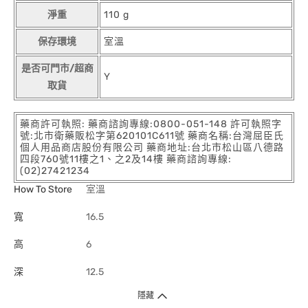
淨重
110 g
保存環境
室溫
是否可門市/超商
Y
取貨
藥商許可執照: 藥商諮詢專線:0800-051-148 許可執照字
號:北市衛藥販松字第620101C611號 藥商名稱:台灣屈臣氏
個人用品商店股份有限公司 藥商地址:台北市松山區八德路
四段760號11樓之1、之2及14樓 藥商諮詢專線:
(02)27421234
How To Store
室溫
寬
16.5
高
6
深
12.5
隱藏