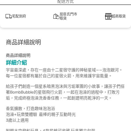
配送方式
屈臣氏門市
宅配到府
超商取貨
取貨
商品詳細說明
商品詳細說明
詳細介紹
宇宙最深處，存在一座由十二星宿守護的神秘星域——泡泡銀河。
每一位星宿都有屬於自己的星宿火箭，用來維護宇宙能量。
給孩子們創造一個星系暗黑泡沫與污垢軍團的小故事，讓孩子們搭
著BombBubble的星宿飛行火箭，一起在泡澡的過程中，打敗污
垢，完成終極泡澡洗香香任務，一起創建明亮乾淨的一天。
香氣擴散，打造趣味泡泡浴
泡澡+玩樂雙體驗 最棒的親子互動時光
3歲以上適用
附贈太空飛船玩具，4款星艙可收藏 玩具獨立包裝