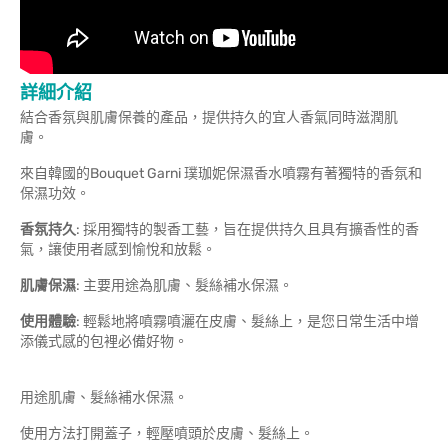
詳細介紹
結合香氛與肌膚保養的產品，提供持久的宜人香氣同時滋潤肌
膚。
來自韓國的Bouquet Garni 璞珈妮保濕香水噴霧有著獨特的香氛和
保濕功效。
香氛持久
: 採用獨特的製香工藝，旨在提供持久且具有擴香性的香
氣，讓使用者感到愉悅和放鬆。
肌膚保濕
: 主要用途為肌膚、髮絲補水保濕。
使用體驗
: 輕鬆地將噴霧噴灑在皮膚、髮絲上，是您日常生活中增
添儀式感的包裡必備好物。
用途肌膚、髮絲補水保濕。
使用方法打開蓋子，輕壓噴頭於皮膚、髮絲上。