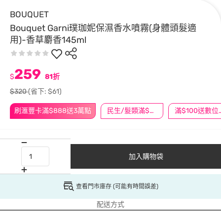
BOUQUET
Bouquet Garni璞珈妮保濕香水噴霧(身體頭髮適
用)-香草麝香145ml
259
$
81折
$320
(省下: $61)
刷滙豐卡滿$888送3萬點
民生/髮類滿$388送舒潔冰巾
滿$100
加入購物袋
查看門市庫存 (可能有時間誤差)
配送方式