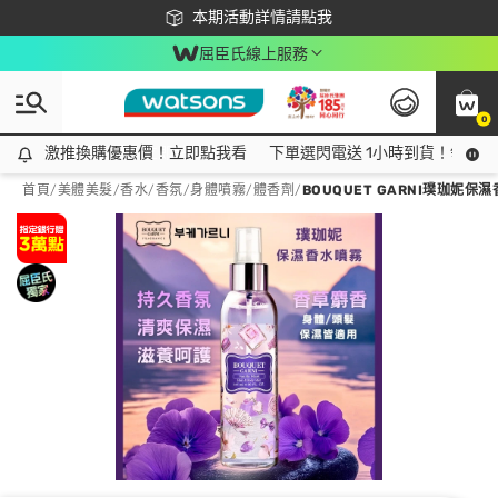
下載app最高回饋$350
本期活動詳情請點我
屈臣氏線上服務
0
激推換購優惠價！立即點我看
激推換購優惠價！立即點我看
下單選閃電送 1小時到貨！領神券
首頁
/
美體美髮
/
香水/香氛
/
身體噴霧/體香劑
/
BOUQUET GARNI璞珈妮保