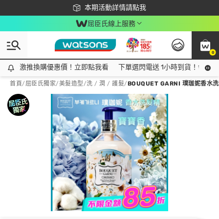
下載app最高回饋$350
本期活動詳情請點我
屈臣氏線上服務
0
激推換購優惠價！立即點我看
激推換購優惠價！立即點我看
下單選閃電送 1小時到貨！領神券
首頁
/
屈臣氏獨家
/
美髮造型
/
洗 / 潤 / 護髮
/
BOUQUET GARNI 璞珈妮香水