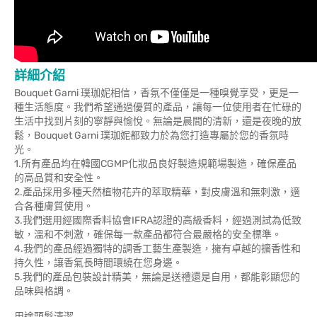
詳細介紹
Bouquet Garni 璞珈妮相信，香氛不僅僅是一種嗅覺享受，更是一
種生活態度。我們希望通過優質的產品，讓每一位使用者在忙碌的
生活中找到片刻的寧靜與愉悅。無論是晨間的清新，還是夜晚的放
鬆，Bouquet Garni 璞珈妮都致力於為您打造專屬於您的香氛時
光。
1.所有產品均在韓國CGMP化妝品良好製造規範場製造，確保產品
的高品質和安全性。
2.產品採用多種天然植物花卉的萃取精華，對皮膚溫和無刺激，適
合各種膚質使用。
3.我們選用經國際香料協會IFRA認證的高級香料，經過測試為低致
敏，溫和不刺激，確保每一款產品都符合最嚴格的安全標準。
4.我們的產品經過獨特的調香工藝生產製造，擁有卓越的擴香性和
持久性，讓香氣長時間環繞在您身邊。
5.我們的產品包裝設計精美，無論是送禮還是自用，都能彰顯您的
品味與格調。
用途頭髮清潔