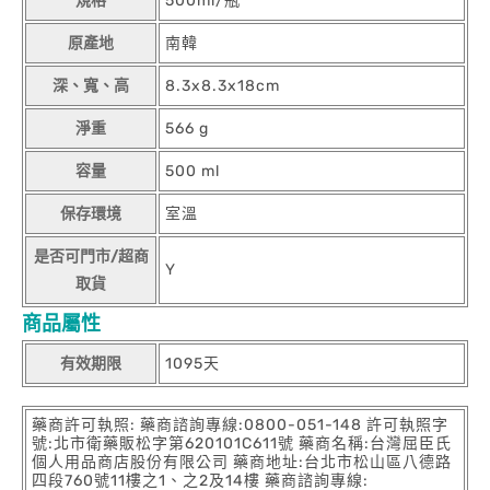
規格
500ml/瓶
原產地
南韓
深、寬、高
8.3x8.3x18cm
淨重
566 g
容量
500 ml
保存環境
室溫
是否可門市/超商
Y
取貨
商品屬性
有效期限
1095天
藥商許可執照: 藥商諮詢專線:0800-051-148 許可執照字
號:北市衛藥販松字第620101C611號 藥商名稱:台灣屈臣氏
個人用品商店股份有限公司 藥商地址:台北市松山區八德路
四段760號11樓之1、之2及14樓 藥商諮詢專線: