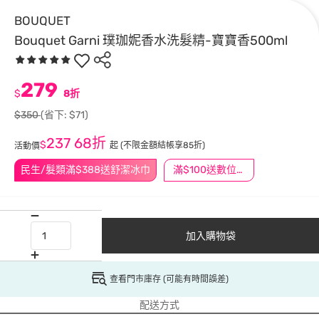
BOUQUET
Bouquet Garni 璞珈妮香水洗髮精-寶寶香500ml
279
$
8折
$350
(省下: $71)
237
68折
$
起
(不限金額結帳享85折)
活動價
民生/髮類滿$388送舒潔冰巾
滿$100送數位印花
加入購物袋
查看門市庫存 (可能有時間誤差)
配送方式