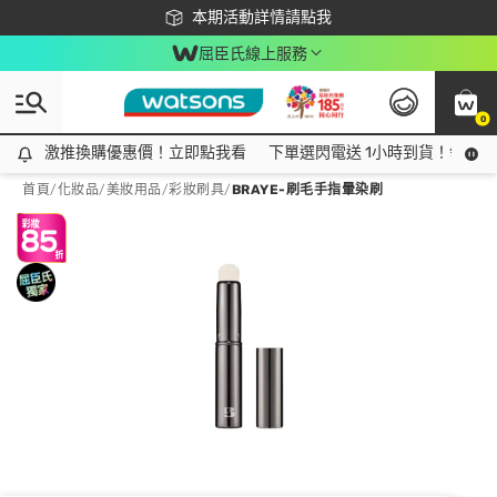
下載app最高回饋$350
本期活動詳情請點我
屈臣氏線上服務
0
激推換購優惠價！立即點我看
激推換購優惠價！立即點我看
下單選閃電送 1小時到貨！領神券
首頁
/
化妝品
/
美妝用品
/
彩妝刷具
/
BRAYE-刷毛手指暈染刷