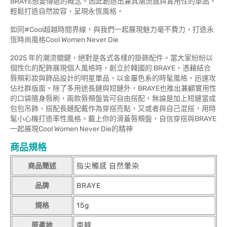
BRAYE想要傳遞的概念。因此創造出兼具潮流感與實用性的單品，
輕鬆打造自然妝容，呈現永恆風格。
如同#Cool超越時間界線，與我們一起展現魅力毫不費力，打造永
恆時尚風格Cool Women Never Die
2025 年的潮流關鍵，絕對是各式各樣的掛飾配件。當大家紛紛以
個性化的配飾展現個人風格時，創立於韓國的 BRAYE，憑藉結合
唇頰彩妝與飾品設計的明星單品，以金屬色系的時髦風格，迅速攻
佔社群版面。除了多用途長鏈與短鏈外，BRAYE也推出兼顧實用性
的口袋隨身唇刷，兩款唇頰盤皆可自由搭配，無論是加上短鏈當成
包包吊飾、搭配長鏈配戴作為穿搭亮點，又或者與自己混搭，用時
髦小心機打造率性風格。戴上你的滑蓋唇頰盤，自信穿搭與BRAYE
一起展現Cool Women Never Die的精神
商品規格
商品簡述
指尖觸感 自然暈染
品牌
BRAYE
規格
15g
原產地
南韓