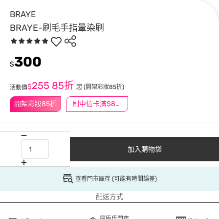
BRAYE
BRAYE-刷毛手指暈染刷
300
$
255
85折
$
起
(開架彩妝85折)
活動價
開架彩妝85折
刷中信卡滿$888送3萬點
加入購物袋
查看門市庫存 (可能有時間誤差)
配送方式
屈臣氏門市