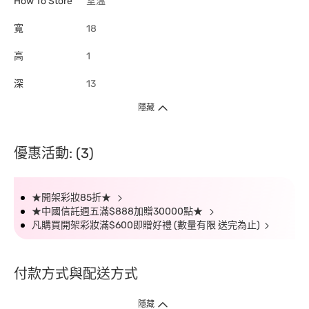
How To Store
室溫
寬
18
高
1
深
13
隱藏
優惠活動: (3)
★開架彩妝85折★
★中國信託週五滿$888加贈30000點★
凡購買開架彩妝滿$600即贈好禮 (數量有限 送完為止)
付款方式與配送方式
隱藏