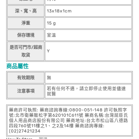
深、寬、高
13x18x1cm
淨重
15 g
保存環境
室溫
是否可門市/超商
Y
取貨
商品屬性
有效期限
無
若有任何不適，請立即停止使用並儘速
注意事項
就醫
藥商許可執照: 藥商諮詢專線:0800-051-148 許可執照字
號:北市衛藥販松字第620101C611號 藥商名稱:台灣屈臣氏
個人用品商店股份有限公司 藥商地址:台北市松山區八德路
四段760號11樓之1、之2及14樓 藥商諮詢專線:
(02)27421234