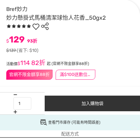
Bref妙力
妙力懸掛式馬桶清潔球怡人花香_50gx2
129
$
93折
$139
(省下: $10)
114
82折
$
起
(官網不限金額享88折)
活動價
官網不限金額享88折
滿$100送數位印花
加入購物袋
查看門市庫存 (可能有時間誤差)
配送方式