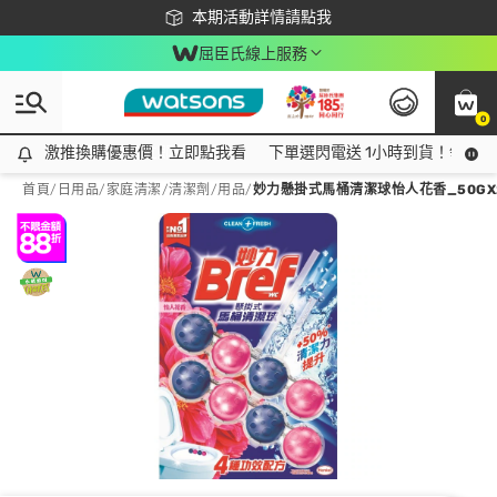
下載app最高回饋$350
本期活動詳情請點我
屈臣氏線上服務
0
激推換購優惠價！立即點我看
激推換購優惠價！立即點我看
下單選閃電送 1小時到貨！領神券
首頁
/
日用品
/
家庭清潔
/
清潔劑/用品
/
妙力懸掛式馬桶清潔球怡人花香_50GX