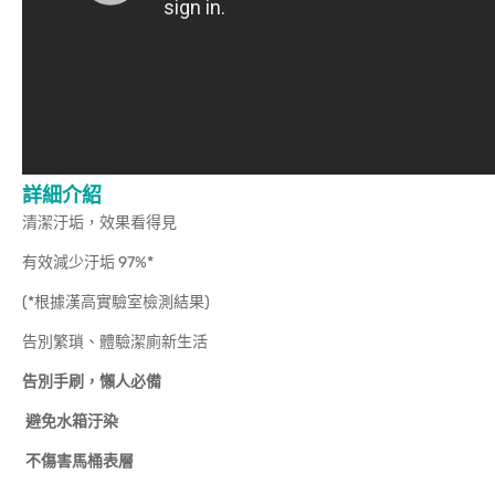
詳細介紹
清潔汙垢，效果看得見
有效減少汙垢 97%*
(*根據漢高實驗室檢測結果)
告別繁瑣、體驗潔廁新生活
告別手刷，懶人必備
避免水箱汙染
不傷害馬桶表層