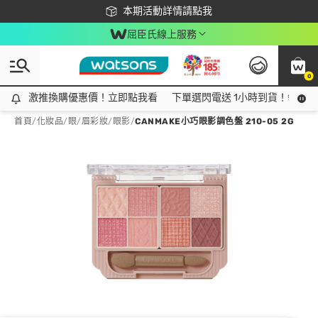
下載app最高回饋$350
本期活動詳情請點我
屈臣氏線上服務
0
激推換購優惠價！立即點我看
激推換購優惠價！立即點我看
下單選閃電送 1小時到貨！領神券
首頁
/
化妝品
/
眼/眉彩妝
/
眼影
/
CANMAKE小巧眼影調色盤 210-05 2G