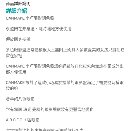
商品詳細說明
詳細介紹
CANMAKE 小巧眼影調色盤
永遠陪在妳身邊、隨時隨地方便使用
便於隨身攜帶
多色眼影盤通常體積很大且無附上刷具大多數愛美的女孩只能把它
留在家裡
CANMAKE 小巧眼影調色盤讓妳輕鬆放在化妝包內無論在家或外出
都方便使用
CANMAKE 設計了這款小巧易於攜帶的眼影盤滿足了需要隨時補眼
妝的妳
奢華的八色眼影
含有霧面 珠光 亮粉的眼影讓眼妝有更豐富地變化
A B C F G H 區眼影
富含精華油的粉末提高眼影光澤感與持久力