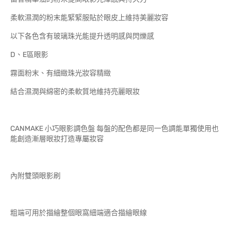
柔軟濕潤的粉末能緊緊服貼於眼皮上維持美麗妝容
以下各色含有玻璃珠光能提升透明感與閃爍感
D、E區眼影
霧面粉末、有細緻珠光妝容精緻
結合濕潤與綿密的柔軟質地維持亮麗眼妝
CANMAKE 小巧眼影調色盤 每盤的配色都是同一色調能單獨使用也
能創造漸層眼妝打造專屬妝容
內附雙頭眼影刷
粗端可用於描繪整個眼窩細端適合描繪眼線