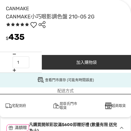
CANMAKE
CANMAKE小巧眼影調色盤 210-05 2G
435
$
加入購物袋
查看門市庫存 (可能有時間誤差)
配送方式
屈臣氏門市
宅配到府
超商取貨
取貨
凡購買開架彩妝滿$600即贈好禮 (數量有限 送完
滿額贈
為止)