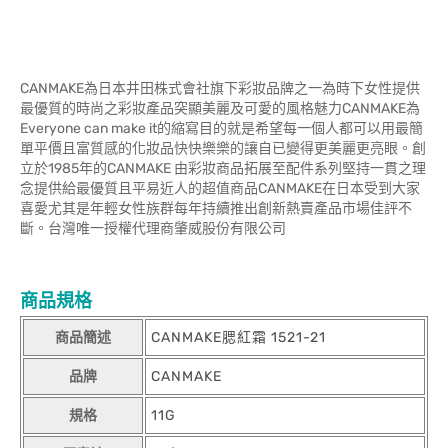
CANMAKE為日本井田株式會社旗下彩妝品牌之一為時下女性提供
最優質的時尚之彩妝產品突顯美麗及可愛的風格魅力CANMAKE為
Everyone can make it的縮寫目的就是希望每一個人都可以用最簡
單平價且富質感的化妝品快快樂樂的讓自已變得更美麗更亮眼。創
立於1985年的CANMAKE 由彩妝商品拓展至配件系列堅持一貫之理
念提供給最優質且平易近人的超值商品CANMAKE在日本受到大家
喜愛尤其是年輕女性族群每年持續推出創新熱賣產品市場佳評不
斷。台灣唯一授權代理商肇威股份有限公司
商品規格
商品簡述
CANMAKE腮紅霜 1521-21
品牌
CANMAKE
規格
11G