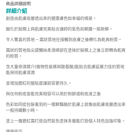
商品詳細說明
詳細介紹
創造由肌膚底層透出來的健康膚色如幸福的噴泉。
融化於臉頰上與肌膚完美貼合讓妳的氣色如朝露一般新鮮。
令人驚喜的質地­­­ ─ 霜狀質地在接觸到皮膚之後轉化為乾爽粉質。
霜狀的質地指尖感觸絲柔滑順卻在塗抹於臉頰上之後立即轉為乾爽
的粉質。
含大量保濕媒介(植物性鯊烯與胺基酸)能貼合肌膚延展力佳的質地
能保持肌膚濕潤
並增加腮紅的服貼度讓妝容更持久。
與任何粉底皆能完美相容可以用於粉餅或粉底液之後
色彩如同從包裝看到的一樣鮮豔融於肌膚上就像由肌膚底層透出來
一般持續數小時。
塗上一層腮紅霜打造自然氣色塗抹多層能打造個人特色加強印象。
使用技巧