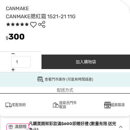
CANMAKE
CANMAKE腮紅霜 1521-21 11G
300
$
加入購物袋
查看門市庫存 (可能有時間誤差)
配送方式
屈臣氏門市
宅配到府
超商取貨
取貨
凡購買開架彩妝滿$600即贈好禮 (數量有限 送完
滿額贈
為止)