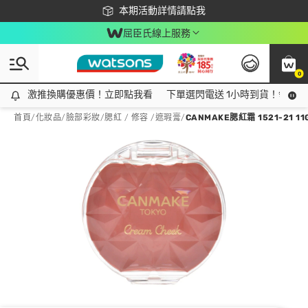
下載app最高回饋$350
本期活動詳情請點我
屈臣氏線上服務
0
激推換購優惠價！立即點我看
激推換購優惠價！立即點我看
下單選閃電送 1小時到貨！領神券
首頁
/
化妝品
/
臉部彩妝
/
腮紅 / 修容 /遮瑕膏
/
CANMAKE腮紅霜 1521-21 11