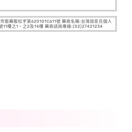
:北市衛藥販松字第620101C611號 藥商名稱:台灣屈臣氏個人
之1、之2及14樓 藥商諮詢專線:(02)27421234