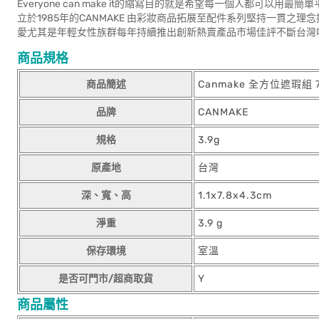
Everyone can make it的縮寫目的就是希望每一個人都可
立於1985年的CANMAKE 由彩妝商品拓展至配件系列堅持一貫之理
愛尤其是年輕女性族群每年持續推出創新熱賣產品市場佳評不斷台灣
商品規格
商品簡述
Canmake 全方位遮瑕組 7
品牌
CANMAKE
規格
3.9g
原產地
台灣
深、寬、高
1.1x7.8x4.3cm
淨重
3.9 g
保存環境
室溫
是否可門市/超商取貨
Y
商品屬性