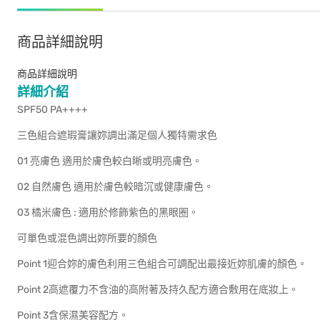
商品詳細說明
商品詳細說明
詳細介紹
SPF50 PA++++
三色組合遮瑕膏讓妳調出滿足個人獨特需求色
01 亮膚色 適用於膚色較白晰或明亮膚色。
02 自然膚色 適用於膚色較暗沉或健康膚色。
03 橘米膚色 : 適用於修飾紫色的黑眼圈。
可單色或混色調出妳所要的顏色
Point 1迎合妳的膚色利用三色組合可調配出最接近妳肌膚的顏色。
Point 2高遮覆力不含油的高附著及持久配方適合敷用在底妝上。
Point 3含保濕美容配方。