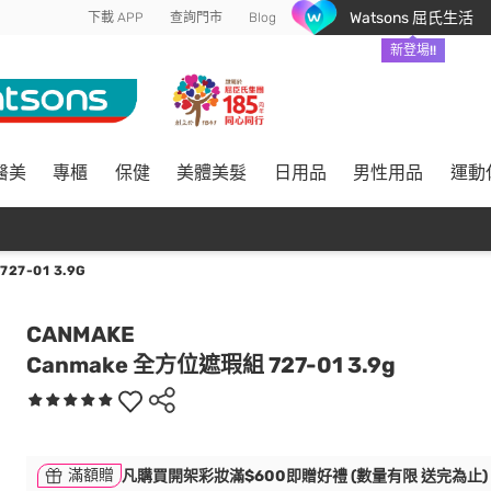
Watsons 屈氏生活
下載 APP
查詢門市
Blog
新登場!!
醫美
專櫃
保健
美體美髮
日用品
男性用品
運動
27-01 3.9G
CANMAKE
Canmake 全方位遮瑕組 727-01 3.9g
滿額贈
凡購買開架彩妝滿$600即贈好禮 (數量有限 送完為止)