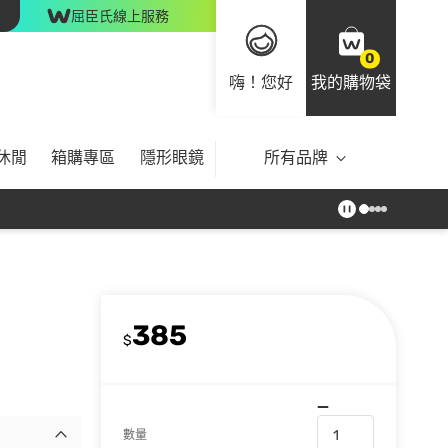
屈臣氏線上服務
0
嗨！您好
我的購物袋
休閒
箱購專區
隱形眼鏡
所有品牌
385
$
數量