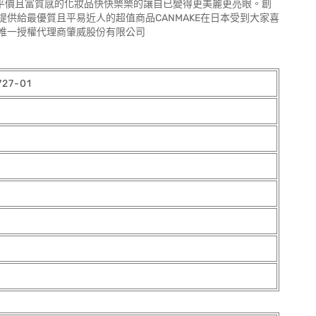
以用最簡單平價且富質感的化妝品快快樂樂的讓自已變得更美麗更亮眼。創
念提供給最優質且平易近人的超值商品CANMAKE在日本受到大家喜
唯一授權代理商肇威股份有限公司
27-01