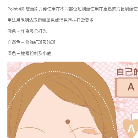
Point 4附雙頭刷方便使用在不同部位短刷頭使用在重點遮瑕長刷頭
用法用毛刷沾取適量單色或混色塗抹在需要處
淺色 ─ 作為鼻梁打光
自然色 ─ 修飾紅斑及暗斑
深色 ─ 遮覆粉刺及小疤