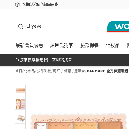
本期活動詳情請點我
下載app最高回饋$350
K beauty
Lilyeve
最新會員優惠
屈臣氏獨家
臉部保養
化妝品
激推換購優惠價！立即點我看
首頁
/
化妝品
/
臉部彩妝
/
腮紅 / 修容 /遮瑕膏
/
CANMAKE 全方位遮瑕組 7