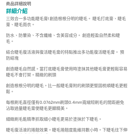
商品詳細說明
詳細介紹
三效合一多功能睫毛膏! 創造根根分明的睫毛。 睫毛打底膏、睫毛
膏、睫毛雨衣。
防水、防暈染、不含纖維、含美容成分。 創造輕盈自然柔和睫
毛。
結合睫毛復活液與復活睫毛膏的特點推出多功能復活睫毛膏。 預
防結塊
創造睫毛自然感。當打底睫毛膏使用時塗抹其他睫毛膏更輕鬆容易
睫毛不會打架。精緻的刷頭
創造根根分明的睫毛。比一般睫毛膏附的刷頭更堅固梳順睫毛更輕
鬆。
每根刷毛直徑僅有0.0762mm刷頭0.4mm寬縮短刷毛的間距避免
沾取過量睫毛膏使睫毛更顯精美。
細緻刷毛能精準抓取細小睫毛更易於塗抹於下睫毛。
睫毛復活液的捲翹效果。睫毛捲翹度能維持數小時。下睫毛往下伸