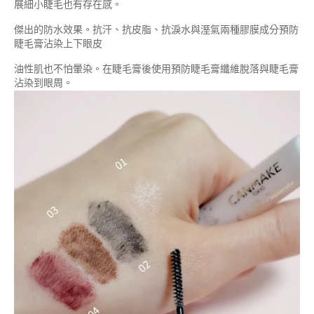
展細小睫毛也有存在感。
傑出的防水效果。抗汗、抗皮脂、抗淚水與溼氣兩種膠膜成分預防
睫毛膏沾染上下眼皮
油性肌也不怕暈染。在睫毛膏後使用預防睫毛膏纖維脫落與睫毛膏
沾染到眼周。