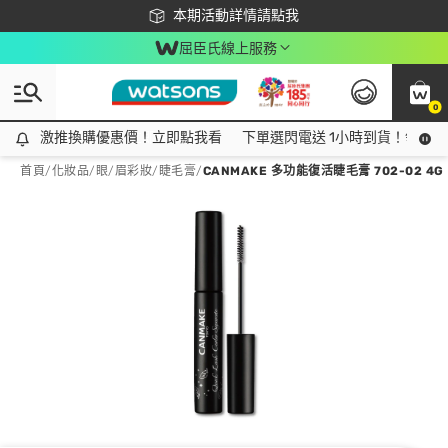
下載app最高回饋$350
本期活動詳情請點我
屈臣氏線上服務
0
激推換購優惠價！立即點我看
激推換購優惠價！立即點我看
下單選閃電送 1小時到貨！領神券
首頁
/
化妝品
/
眼/眉彩妝
/
睫毛膏
/
CANMAKE 多功能復活睫毛膏 702-02 4G