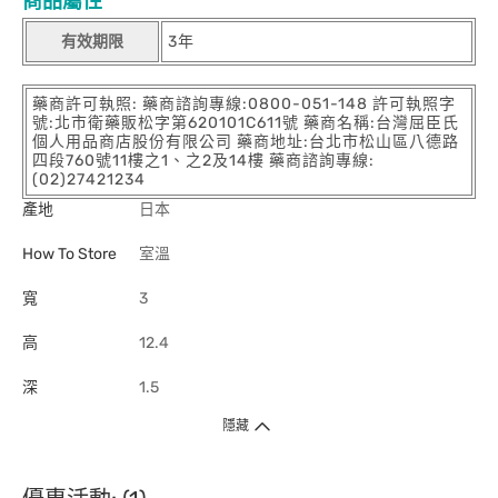
商品屬性
有效期限
3年
藥商許可執照: 藥商諮詢專線:0800-051-148 許可執照字
號:北市衛藥販松字第620101C611號 藥商名稱:台灣屈臣氏
個人用品商店股份有限公司 藥商地址:台北市松山區八德路
四段760號11樓之1、之2及14樓 藥商諮詢專線:
(02)27421234
產地
日本
How To Store
室溫
寬
3
高
12.4
深
1.5
隱藏