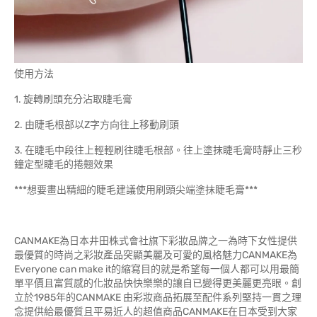
使用方法
1. 旋轉刷頭充分沾取睫毛膏
2. 由睫毛根部以Z字方向往上移動刷頭
3. 在睫毛中段往上輕輕刷往睫毛根部。往上塗抹睫毛膏時靜止三秒
鐘定型睫毛的捲翹效果
***想要畫出精細的睫毛建議使用刷頭尖端塗抹睫毛膏***
CANMAKE為日本井田株式會社旗下彩妝品牌之一為時下女性提供
最優質的時尚之彩妝產品突顯美麗及可愛的風格魅力CANMAKE為
Everyone can make it的縮寫目的就是希望每一個人都可以用最簡
單平價且富質感的化妝品快快樂樂的讓自已變得更美麗更亮眼。創
立於1985年的CANMAKE 由彩妝商品拓展至配件系列堅持一貫之理
念提供給最優質且平易近人的超值商品CANMAKE在日本受到大家