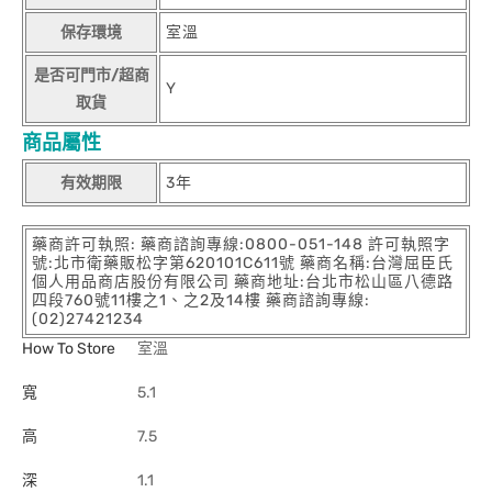
保存環境
室溫
是否可門市/超商
Y
取貨
商品屬性
有效期限
3年
藥商許可執照: 藥商諮詢專線:0800-051-148 許可執照字
號:北市衛藥販松字第620101C611號 藥商名稱:台灣屈臣氏
個人用品商店股份有限公司 藥商地址:台北市松山區八德路
四段760號11樓之1、之2及14樓 藥商諮詢專線:
(02)27421234
How To Store
室溫
寬
5.1
高
7.5
深
1.1