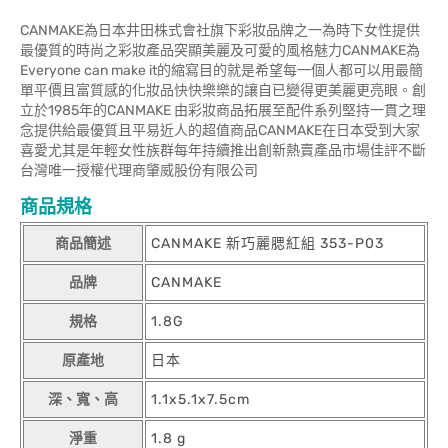
CANMAKE為日本井田株式會社旗下彩妝品牌之一為時下女性提供
最優質的時尚之彩妝產品突顯美麗及可愛的風格魅力CANMAKE為
Everyone can make it的縮寫目的就是希望每一個人都可以用最簡
單平價且富質感的化妝品快快樂樂的讓自已變得更美麗更亮眼。創
立於1985年的CANMAKE 由彩妝商品拓展至配件系列堅持一貫之理
念提供給最優質且平易近人的超值商品CANMAKE在日本受到大家
喜愛尤其是年輕女性族群每年持續推出創新熱賣產品市場佳評不斷
台灣唯一授權代理商肇威股份有限公司
商品規格
商品簡述
CANMAKE 新巧麗腮紅組 353-P03
品牌
CANMAKE
規格
1.8G
原產地
日本
深、寬、高
1.1x5.1x7.5cm
淨重
1.8 g