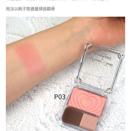
用法以刷子取適量掃過顴骨