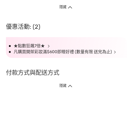
隱藏
優惠活動: (2)
★點數狂飆7倍★
凡購買開架彩妝滿$600即贈好禮 (數量有限 送完為止)
付款方式與配送方式
隱藏