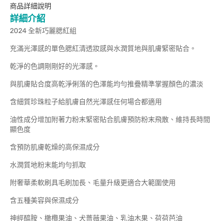
商品詳細說明
詳細介紹
2024 全新巧麗腮紅組
充滿光澤感的單色腮紅清透妝感與水潤質地與肌膚緊密貼合。
乾淨的色調剛剛好的光澤感。
與肌膚貼合度高乾淨俐落的色澤能均勻推疊精準掌握顏色的濃淡
含細質珍珠粒子給肌膚自然光澤感任何場合都適用
油性成分增加附著力粉末緊密貼合肌膚預防粉末飛散、維持長時間
顯色度
含預防肌膚乾燥的高保濕成分
水潤質地粉末能均勻抓取
附奢華柔軟刷具毛刷加長、毛量升級更適合大範圍使用
含五種美容與保濕成分
神經醯胺、橄欖果油、犬薔薇果油、乳油木果、荷荷芭油