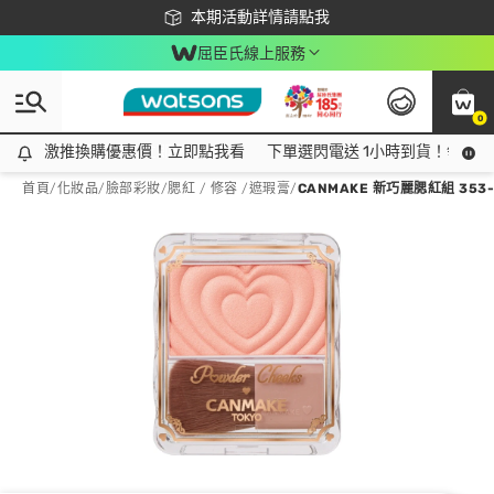
下載app最高回饋$350
本期活動詳情請點我
屈臣氏線上服務
0
激推換購優惠價！立即點我看
激推換購優惠價！立即點我看
下單選閃電送 1小時到貨！領神券
首頁
/
化妝品
/
臉部彩妝
/
腮紅 / 修容 /遮瑕膏
/
CANMAKE 新巧麗腮紅組 353-P