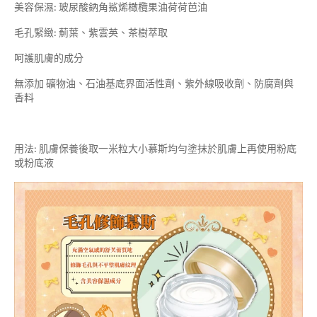
美容保濕: 玻尿酸鈉角鯊烯橄欖果油荷荷芭油
毛孔緊緻: 薊葉、紫雲英、茶樹萃取
呵護肌膚的成分
無添加 礦物油、石油基底界面活性劑、紫外線吸收劑、防腐劑與
香料
用法: 肌膚保養後取一米粒大小慕斯均勻塗抹於肌膚上再使用粉底
或粉底液