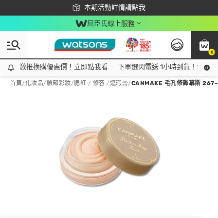
下載app最高回饋$350
本期活動詳情請點我
屈臣氏線上服務
0
激推換購優惠價！立即點我看
激推換購優惠價！立即點我看
下單選閃電送 1小時到貨！領神券
首頁
/
化妝品
/
臉部彩妝
/
腮紅 / 修容 /遮瑕膏
/
CANMAKE 毛孔修飾慕斯 267-