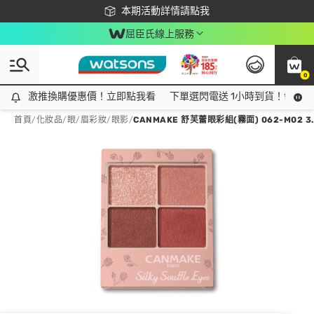
下載app最高回饋$350
本期活動詳情請點我
屈臣氏線上服務
0
激推換購優惠價！立即點我看
激推換購優惠價！立即點我看
下單選閃電送 1小時到貨！領神券
首頁
/
化妝品
/
眼/眉彩妝
/
眼影
/
CANMAKE 舒芙蕾眼彩組(霧面) 062-M02 3.