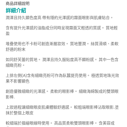
商品詳細說明
詳細介紹
潤澤且持久顯色度高 帶有隱約光澤感的霧面眼影與肌膚貼合。
含有提升光澤感的油脂成分同時呈現霧面又輕透的質感。 質地輕
盈
堆疊使用也不卡粉可創造漸層妝效。 質地豐潤。 絲質滑順、柔軟
舒適的粉末
如同舒芙蕾的質地。 潤澤且持久服貼度高不顯粉感。 其中一色含
細緻亮粉。
上排左側(A)含有細緻亮粉可作為臥蠶提亮使用。 極透質地珠光效
果不影響顯色
創造優雅細緻的光澤感。 柔軟的眼影棒。 細緻海綿製成的雙頭眼
影棒.
上妝過程讓細緻眼皮肌膚體驗舒適感。 較粗端眼影棒沾取眼影.塗
抹於整個上眼皮
較細端於描繪眼線時使用。 高品質柔軟雙頭眼影棒。 含美容成