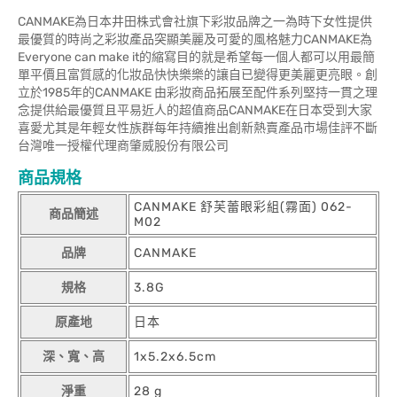
CANMAKE為日本井田株式會社旗下彩妝品牌之一為時下女性提供
最優質的時尚之彩妝產品突顯美麗及可愛的風格魅力CANMAKE為
Everyone can make it的縮寫目的就是希望每一個人都可以用最簡
單平價且富質感的化妝品快快樂樂的讓自已變得更美麗更亮眼。創
立於1985年的CANMAKE 由彩妝商品拓展至配件系列堅持一貫之理
念提供給最優質且平易近人的超值商品CANMAKE在日本受到大家
喜愛尤其是年輕女性族群每年持續推出創新熱賣產品市場佳評不斷
台灣唯一授權代理商肇威股份有限公司
商品規格
CANMAKE 舒芙蕾眼彩組(霧面) 062-
商品簡述
M02
品牌
CANMAKE
規格
3.8G
原產地
日本
深、寬、高
1x5.2x6.5cm
淨重
28 g