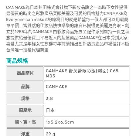
CANMAKE為日本井田株式會社旗下彩妝品牌之一為時下女性提供
最優質的時尚之彩妝產品突顯美麗及可愛的風格魅力CANMAKE為
Everyone can make it的縮寫目的就是希望每一個人都可以用最簡
單平價且富質感的化妝品快快樂樂的讓自已變得更美麗更亮眼。創
立於1985年的CANMAKE 由彩妝商品拓展至配件系列堅持一貫之理
念提供給最優質且平易近人的超值商品CANMAKE在日本受到大家
喜愛尤其是年輕女性族群每年持續推出創新熱賣產品市場佳評不斷
台灣唯一授權代理商肇
商品規格
CANMAKE 舒芙蕾眼彩組(霧面) 065-
商品簡述
M05
品牌
CANMAKE
規格
3.8
原產地
日本
深、寬、高
1x5.2x6.5cm
淨重
29 g