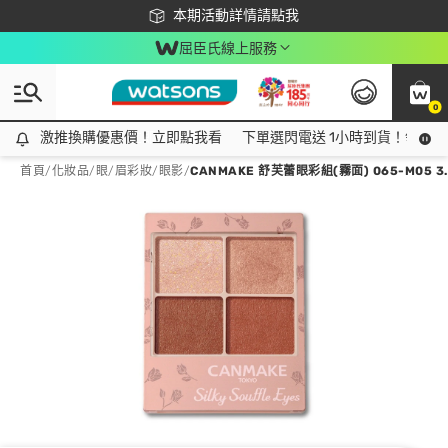
下載app最高回饋$350
本期活動詳情請點我
屈臣氏線上服務
0
激推換購優惠價！立即點我看
激推換購優惠價！立即點我看
下單選閃電送 1小時到貨！領神券
首頁
/
化妝品
/
眼/眉彩妝
/
眼影
/
CANMAKE 舒芙蕾眼彩組(霧面) 065-M05 3.