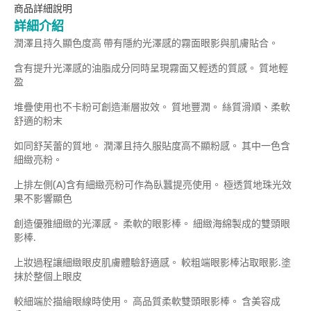
商品詳細說明
詳細介紹
潤澤且持久顯色度高 帶有隱約光澤感的霧面眼影與肌膚貼合。
含有提升光澤感的油脂成分同時呈現霧面又輕透的質感。 質地輕
盈
堆疊使用也不卡粉可創造漸層妝效。 質地豐潤。 絲質滑順、柔軟
舒適的粉末
如同舒芙蕾的質地。 潤澤且持久服貼度高不顯粉感。 其中一色含
細緻亮粉。
上排左側(A)含有細緻亮粉可作為臥蠶提亮使用。 極透質地珠光效
果不影響顯色
創造優雅細緻的光澤感。 柔軟的眼影棒。 細緻海綿製成的雙頭眼
影棒.
上妝過程讓細緻眼皮肌膚體驗舒適感。 較粗端眼影棒沾取眼影.塗
抹於整個上眼皮
較細端於描繪眼線時使用。 高品質柔軟雙頭眼影棒。 含美容成