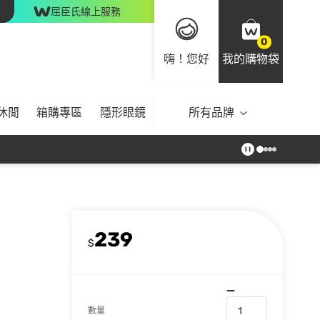
屈臣氏線上服務
0
嗨！您好
我的購物袋
休閒
箱購專區
隱形眼鏡
所有品牌
239
$
數量