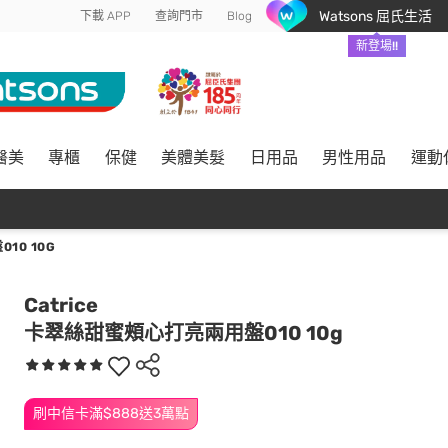
Watsons 屈氏生活
下載 APP
查詢門市
Blog
新登場!!
醫美
專櫃
保健
美體美髮
日用品
男性用品
運動
10 10G
Catrice
卡翠絲甜蜜頰心打亮兩用盤010 10g
刷中信卡滿$888送3萬點