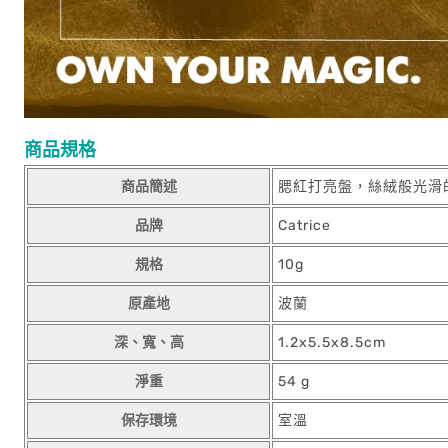
商品規格
商品簡述
腮紅打亮盤，絲絨般光滑
品牌
Catrice
規格
10g
原產地
波蘭
深、寬、高
1.2x5.5x8.5cm
淨重
54 g
保存環境
室溫