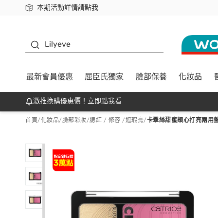
本期活動詳情請點我
下載app最高回饋$350
K beauty
Lilyeve
最新會員優惠
屈臣氏獨家
臉部保養
化妝品
激推換購優惠價！立即點我看
首頁
/
化妝品
/
臉部彩妝
/
腮紅 / 修容 /遮瑕膏
/
卡翠絲甜蜜頰心打亮兩用盤0