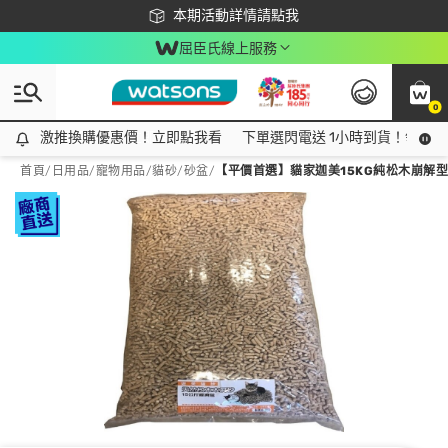
下載app最高回饋$350
本期活動詳情請點我
屈臣氏線上服務
0
激推換購優惠價！立即點我看
激推換購優惠價！立即點我看
下單選閃電送 1小時到貨！領神券
首頁
/
日用品
/
寵物用品
/
貓砂/砂盆
/
【平價首選】貓家迦美15KG純松木崩解型