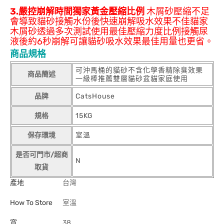
3.
嚴控崩解時間獨家黃金壓縮比例
木屑砂壓縮不足
會導致貓砂接觸水份後快速崩解吸水效果不佳貓家
木屑砂透過多次測試使用最佳壓縮力度比例接觸尿
液後約6秒崩解可讓貓砂吸水效果最佳用量也更省。
商品規格
可沖馬桶的貓砂不含化學香精除臭效果
商品簡述
一級棒推薦雙層貓砂盆貓家庭使用
品牌
CatsHouse
規格
15KG
保存環境
室溫
是否可門市/超商
N
取貨
產地
台灣
How To Store
室溫
寬
38