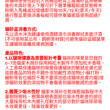
將貓咪便便拾起丟入馬桶並輕晃上層貓砂盆將崩解
後的木屑砂落入下層可於下層準備報紙或尿墊將木
粉倒入馬桶或垃圾桶即可每10天/12天(夏天/冬天)
進行整盆更換消毒每組可提供單貓家庭使用超過7
周。
貓砂盆消毒方式:
先以清水沖洗建議使用酒精濕巾消毒擦拭表面汙漬
(不可使用菜瓜布、鋼刷等材質)可避免貓砂盆細菌孳
生讓貓咪遠離皮膚病困擾。
產品特色:
1.
以貓咪健康為首要設計考量
貓咪的嗅覺是您我的
6~7倍貓家木屑砂採用純松木製作不添加松木香精、
人工香精保護貓咪的嗅覺保護貓咪的敏感皮膚也是
這款產品的特色不額外添加鹼性添加物(小蘇打粉、
鹼粉等各位貓奴千萬不要添加造成貓咪皮膚灼傷)增
添貓砂效果的添加物不會傷害到貓咪敏感的皮膚。
2.
雜質少吸水性好
貓家木屑砂在乾燥壓縮製程中大
量剔除樹枝、樹葉與樹表面部位吸水性較差的部位
大量採用松木內層孔徑較大的部分對於貓咪尿尿吸
水效果更佳、除臭效果更好。