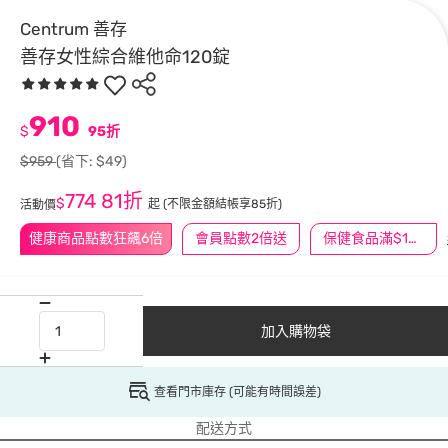
Centrum 善存
善存女性綜合維他命120錠
910
$
95折
$959
(省下: $49)
774
81折
$
起
(不限金額結帳享85折)
活動價
健康商品點數狂飆6倍
會員點數2倍送
保健食品滿$1200送$100
加入購物袋
查看門市庫存 (可能有時間誤差)
配送方式