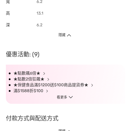
寬
6.2
高
13.1
深
6.2
隱藏
優惠活動: (9)
★點數飆6倍★
★點數2倍狂飆★
★保健食品滿$1200送$100商品提貨券★
滿$1588折$100
看更多
付款方式與配送方式