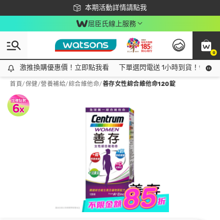
下載app最高回饋$350
本期活動詳情請點我
屈臣氏線上服務
0
激推換購優惠價！立即點我看
激推換購優惠價！立即點我看
下單選閃電送 1小時到貨！領神券
首頁
/
保健
/
營養補給
/
綜合維他命
/
善存女性綜合維他命120錠