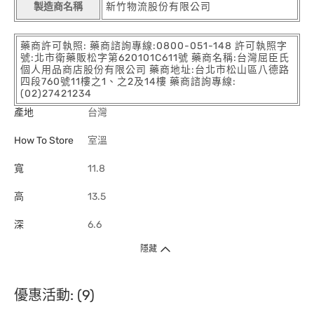
製造商名稱
新竹物流股份有限公司
藥商許可執照: 藥商諮詢專線:0800-051-148 許可執照字
號:北市衛藥販松字第620101C611號 藥商名稱:台灣屈臣氏
個人用品商店股份有限公司 藥商地址:台北市松山區八德路
四段760號11樓之1、之2及14樓 藥商諮詢專線:
(02)27421234
產地
台灣
How To Store
室溫
寬
11.8
高
13.5
深
6.6
隱藏
優惠活動: (9)