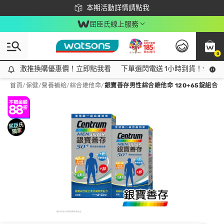
下載app最高回饋$350
本期活動詳情請點我
屈臣氏線上服務
0
激推換購優惠價！立即點我看
激推換購優惠價！立即點我看
下單選閃電送 1小時到貨！領神券
首頁
/
保健
/
營養補給
/
綜合維他命
/
銀寶善存男性綜合維他命 120+65錠組合