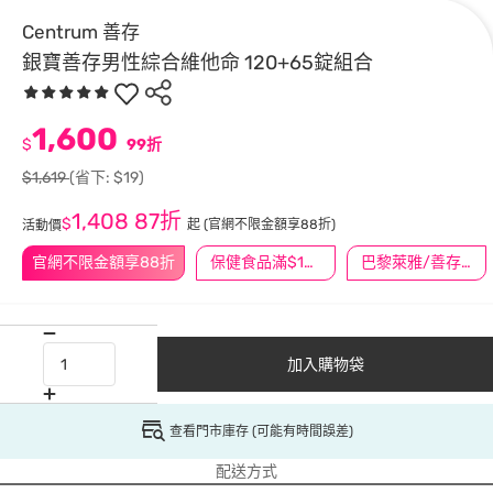
Centrum 善存
銀寶善存男性綜合維他命 120+65錠組合
1,600
$
99折
$1,619
(省下: $19)
1,408
87折
$
起
(官網不限金額享88折)
活動價
官網不限金額享88折
保健食品滿$1200送$100
巴黎萊雅/善存/挺立/克補滿$1588折$100
加入購物袋
查看門市庫存 (可能有時間誤差)
配送方式