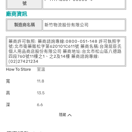
號
廠商資訊
製造商名稱
新竹物流股份有限公司
藥商許可執照: 藥商諮詢專線:0800-051-148 許可執照字
號:北市衛藥販松字第620101C611號 藥商名稱:台灣屈臣氏
個人用品商店股份有限公司 藥商地址:台北市松山區八德路
四段760號11樓之1、之2及14樓 藥商諮詢專線:
(02)27421234
How To Store
室溫
寬
11.8
高
13.5
深
6.6
隱藏