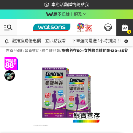
下載app最高回饋$350
本期活動詳情請點我
屈臣氏線上服務
0
激推換購優惠價！立即點我看
激推換購優惠價！立即點我看
下單選閃電送 1小時到貨！領神券
首頁
/
保健
/
營養補給
/
綜合維他命
/
銀寶善存50+女性綜合維他命120+65錠