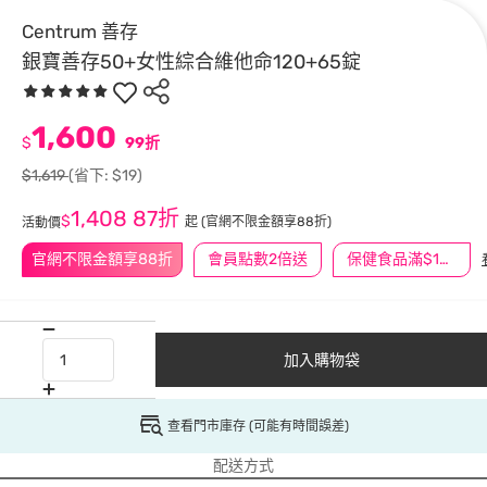
Centrum 善存
銀寶善存50+女性綜合維他命120+65錠
1,600
$
99折
$1,619
(省下: $19)
1,408
87折
$
起
(官網不限金額享88折)
活動價
官網不限金額享88折
會員點數2倍送
保健食品滿$1200送$100
加入購物袋
查看門市庫存 (可能有時間誤差)
配送方式