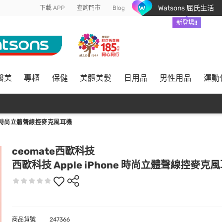
Watsons 屈氏生活
下載 APP
查詢門市
Blog
新登場!!
醫美
專櫃
保健
美體美髮
日用品
男性用品
運動
NE 時尚立體聲線控麥克風耳機
ceomate西歐科技
西歐科技 Apple iPhone 時尚立體聲線控麥克
商品貨號
247366