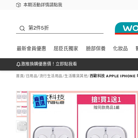
本期活動詳情請點我
下載app最高回饋$350
善存
第2件5折
最新會員優惠
屈臣氏獨家
臉部保養
化妝品
激推換購優惠價！立即點我看
首頁
/
日用品
/
流行生活用品
/
生活雜貨其他
/
西歐科技 APPLE IPHO