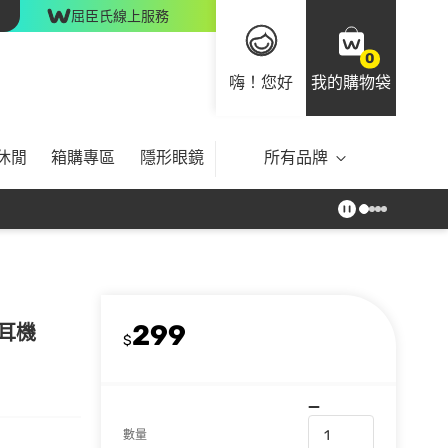
屈臣氏線上服務
0
嗨！您好
我的購物袋
休閒
箱購專區
隱形眼鏡
所有品牌
299
風耳機
$
數量