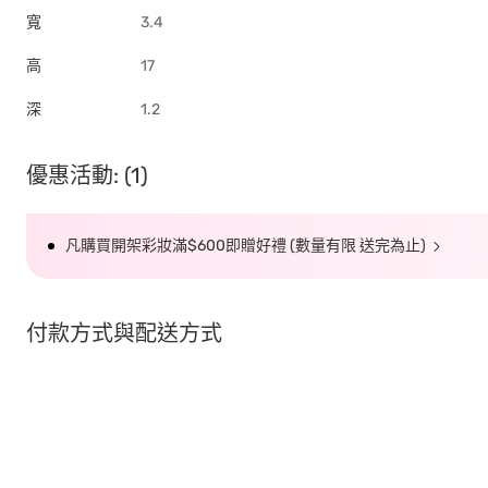
寬
3.4
高
17
深
1.2
優惠活動: (1)
凡購買開架彩妝滿$600即贈好禮 (數量有限 送完為止)
付款方式與配送方式