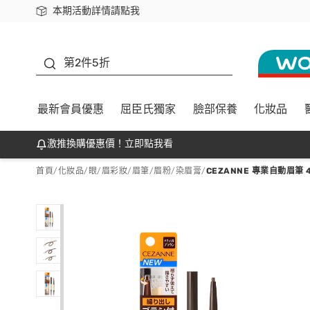
本期活動詳情請點我
下載app最高回饋$350
善存
第2件5折
最新會員優惠
屈臣氏獨家
臉部保養
化妝品
激推換購優惠價！立即點我看
首頁
/
化妝品
/
眼/眉彩妝
/
眉筆/眉粉/染眉膏
/
CEZANNE 專業自動眉筆 47