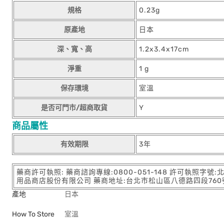
規格
0.23g
原產地
日本
深、寬、高
1.2x3.4x17cm
淨重
1 g
保存環境
室溫
是否可門市/超商取貨
Y
商品屬性
有效期限
3年
藥商許可執照: 藥商諮詢專線:0800-051-148 許可執照字號
用品商店股份有限公司 藥商地址:台北市松山區八德路四段760號11樓
產地
日本
How To Store
室溫