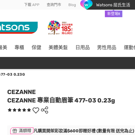
Watsons 屈氏生活
下載 APP
查詢門市
Blog
新登場!!
醫美
專櫃
保健
美體美髮
日用品
男性用品
運動
7-03 0.23G
CEZANNE
CEZANNE 專業自動眉筆 477-03 0.23g
滿額贈
凡購買開架彩妝滿$600即贈好禮 (數量有限 送完為止)