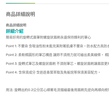
商品詳細說明
商品詳細說明
詳細介紹
簡易好用的旋轉式眉筆附螺旋狀眉刷永遠保持鋒利的筆心
Point 1: 不暈染 含吸油性粉末能完美附著肌膚不暈染。防水配
Point 2: 柔軟橢圓形的筆芯構造 讓妳不須用力就可繪出柔美線條
Point 3: 旋轉式筆芯及螺旋狀眉刷 不須削筆芯。螺旋狀眉刷讓眉妝
Point 4: 含保濕成分 含迷迭香葉萃取及角鯊烷等保濕美容配方。
用法: 旋轉出約0.2公分蕊心順著毛流描繪最後用眉刷先逆向再順向梳