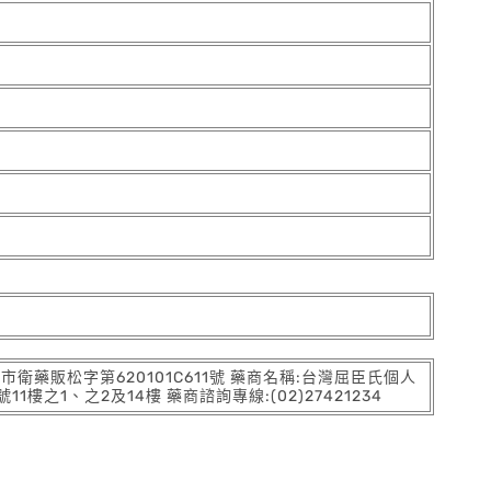
:北市衛藥販松字第620101C611號 藥商名稱:台灣屈臣氏個人
之1、之2及14樓 藥商諮詢專線:(02)27421234