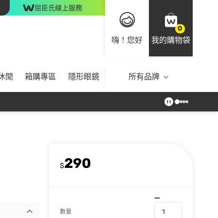
屈臣氏線上服務
0
嗨！您好
我的購物袋
休閒
箱購專區
隱形眼鏡
所有品牌
290
$
數量