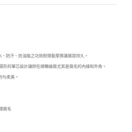
方具防水、防汗、抗油脂之功效耐頭髮摩擦讓眉妝持久。
。 橢圓形的筆芯設計讓妳在順暢繪眉尤其是眉毛的內緣和外角。
更均勻柔美。
理眉毛