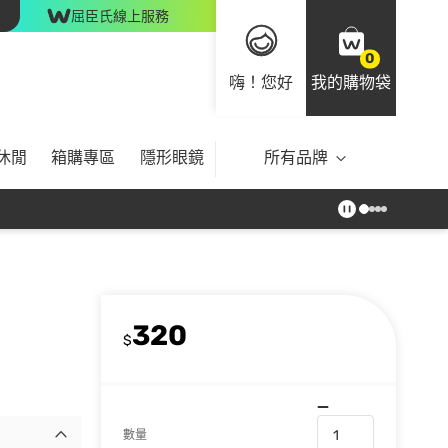
屈臣氏線上服務
0
嗨！您好
我的購物袋
休閒
箱購專區
隱形眼鏡
所有品牌
320
$
數量