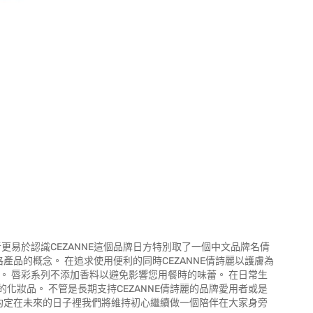
消費者更易於認識CEZANNE這個品牌日方特別取了一個中文品牌名倩
格產品的概念。 在追求使用便利的同時CEZANNE倩詩麗以護膚為
。 唇彩系列不添加香料以避免影響您用餐時的味蕾。 在日常生
妝品。 不管是長期支持CEZANNE倩詩麗的品牌愛用者或是
您約定在未來的日子裡我們將維持初心繼續做一個陪伴在大家身旁