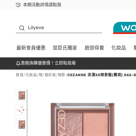
本期活動詳情請點我
下載app最高回饋$350
K beauty
Lilyeve
最新會員優惠
屈臣氏獨家
臉部保養
化妝品
激推換購優惠價！立即點我看
首頁
/
化妝品
/
眼/眉彩妝
/
眼影
/
CEZANNE 浪漫3D眼影盤(霧面) 062-02