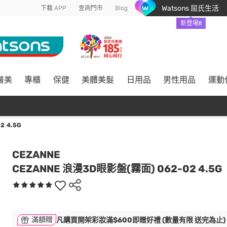
Watsons 屈氏生活
下載 APP
查詢門市
Blog
新登場!!
醫美
專櫃
保健
美體美髮
日用品
男性用品
運動
 4.5G
CEZANNE
CEZANNE 浪漫3D眼影盤(霧面) 062-02 4.5G
滿額贈
凡購買開架彩妝滿$600即贈好禮 (數量有限 送完為止)