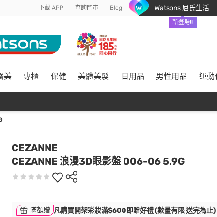
Watsons 屈氏生活
下載 APP
查詢門市
Blog
新登場!!
醫美
專櫃
保健
美體美髮
日用品
男性用品
運動
G
CEZANNE
CEZANNE 浪漫3D眼影盤 006-06 5.9G
滿額贈
凡購買開架彩妝滿$600即贈好禮 (數量有限 送完為止)