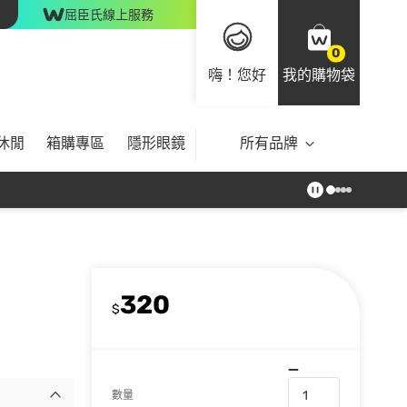
屈臣氏線上服務
0
嗨！您好
我的購物袋
休閒
箱購專區
隱形眼鏡
所有品牌
320
$
數量