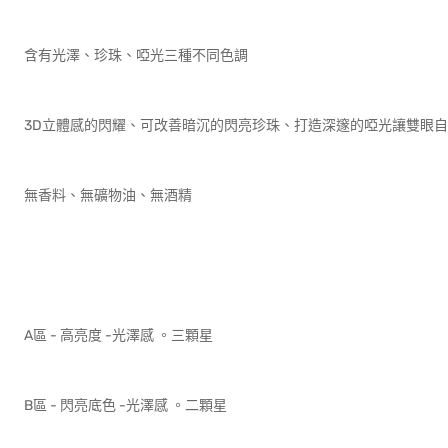
含有光澤、珍珠、啞光三種不同色調
3D立體感的閃耀、可改善暗沉的閃亮珍珠、打造深邃的啞光讓雙眼
無香料、無礦物油、無酒精
A區 - 高亮度 -光澤感 。三顆星
B區 - 閃亮底色 -光澤感 。二顆星