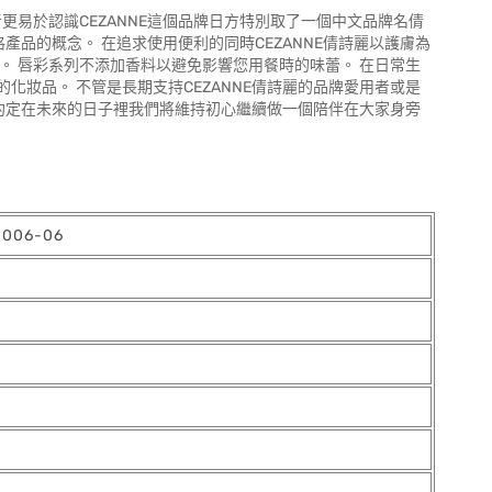
消費者更易於認識CEZANNE這個品牌日方特別取了一個中文品牌名倩
格產品的概念。 在追求使用便利的同時CEZANNE倩詩麗以護膚為
。 唇彩系列不添加香料以避免影響您用餐時的味蕾。 在日常生
妝品。 不管是長期支持CEZANNE倩詩麗的品牌愛用者或是
您約定在未來的日子裡我們將維持初心繼續做一個陪伴在大家身旁
006-06