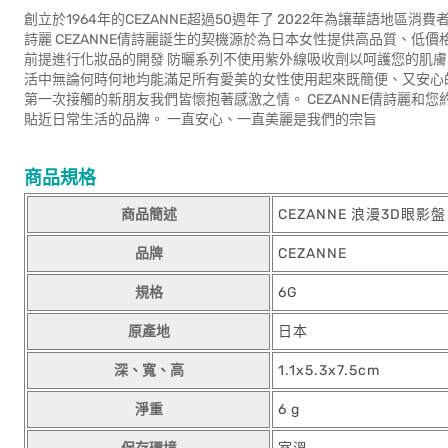
創立於1964年的CEZANNE超過50週年了 2022年為讓華語地區
詩麗 CEZANNE倩詩麗誕生的契機源於為日本女性提供高品質、低價
前提進行化妝品的開發 防曬系列不使用紫外線吸收劑以呵護您的肌膚
活中無論何時何地均能滿足所有愛美的女性使用起來既簡便、又安心的化
第一次接觸的新朋友我們皆懷抱著感激之情。 CEZANNE倩詩麗和
貼近日常生活的品牌。 一直安心、一直美麗是我們的宗旨
商品規格
商品簡述
CEZANNE 浪漫3D眼影盤 
品牌
CEZANNE
規格
6G
原產地
日本
深、寬、高
1.1x5.3x7.5cm
淨重
6 g