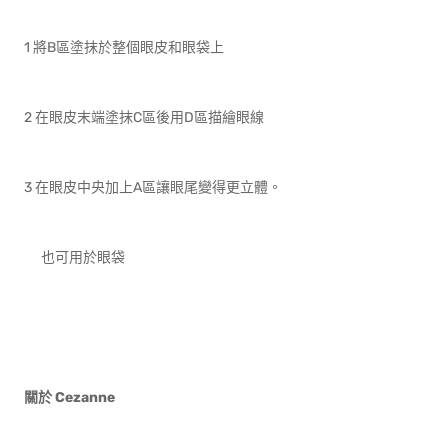
1 將B區塗抹於整個眼皮和眼袋上
2 在眼皮末端塗抹C區後用D區描繪眼線
3 在眼皮中央加上A區讓眼尾變得更立體。
也可用於眼袋
關於
Cezanne