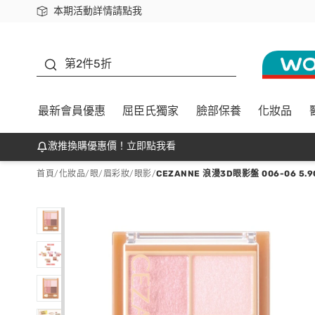
本期活動詳情請點我
下載app最高回饋$350
善存
第2件5折
最新會員優惠
屈臣氏獨家
臉部保養
化妝品
激推換購優惠價！立即點我看
首頁
/
化妝品
/
眼/眉彩妝
/
眼影
/
CEZANNE 浪漫3D眼影盤 006-06 5.9