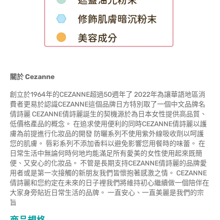
關於
Cezanne
創立於1964年的CEZANNE超過50週年了 2022年為讓華語地區消
費者更易於認識CEZANNE這個品牌日方特別取了一個中文品牌名
倩詩麗 CEZANNE倩詩麗誕生的契機源於為日本女性提供高品質、
低價格產品的概念。 在追求使用便利的同時CEZANNE倩詩麗以護
膚為前提進行化妝品的開發 防曬系列不使用紫外線吸收劑以呵護
您的肌膚。 唇彩系列不添加香料以避免影響您用餐時的味蕾。 在
日常生活中無論何時何地均能滿足所有愛美的女性使用起來既簡
便、又安心的化妝品。 不管是長期支持CEZANNE倩詩麗的品牌愛
用者或是第一次接觸的新朋友我們皆懷抱著感激之情。 CEZANNE
倩詩麗和您約定在未來的日子裡我們將維持初心繼續做一個陪伴在
大家身旁貼近日常生活的品牌。 一直安心、一直美麗是我們的宗
旨