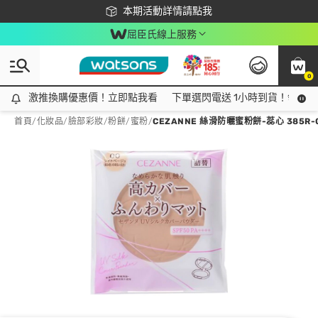
下載app最高回饋$350
本期活動詳情請點我
屈臣氏線上服務
0
激推換購優惠價！立即點我看
激推換購優惠價！立即點我看
下單選閃電送 1小時到貨！領神券
首頁
/
化妝品
/
臉部彩妝
/
粉餅/蜜粉
/
CEZANNE 絲滑防曬蜜粉餅-蕊心 385R-0