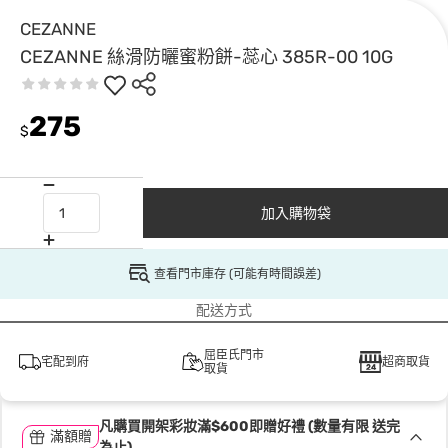
CEZANNE
CEZANNE 絲滑防曬蜜粉餅-蕊心 385R-00 10G
275
$
加入購物袋
查看門市庫存 (可能有時間誤差)
配送方式
屈臣氏門市
宅配到府
超商取貨
取貨
凡購買開架彩妝滿$600即贈好禮 (數量有限 送完
滿額贈
為止)