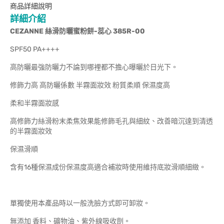
商品詳細說明
詳細介紹
CEZANNE 絲滑防曬蜜粉餅-蕊心 385R-00
SPF50 PA++++
高防曬最強防曬力不論到哪裡都不擔心曝曬於日光下。
修飾力高 高防曬係數 半霧面妝效 粉質柔順 保濕度高
柔和半霧面妝感
高修飾力絲滑粉末柔焦效果能修飾毛孔與細紋、改善暗沉達到清透
的半霧面妝效
保濕滑順
含有16種保濕成份保濕度高適合補妝時使用維持底妝滑順細緻。
單獨使用本產品時以一般洗臉方式即可卸妝。
無添加 香料、礦物油、紫外線吸收劑。