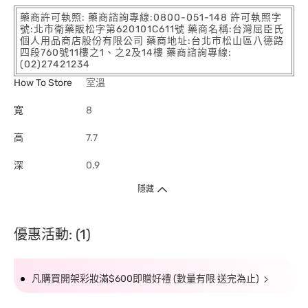
藥商許可執照: 藥商諮詢專線:0800-051-148 許可執照字
號:北市衛藥販松字第620101C611號 藥商名稱:台灣屈臣氏
個人用品商店股份有限公司 藥商地址:台北市松山區八德路
四段760號11樓之1、之2及14樓 藥商諮詢專線:
(02)27421234
How To Store
室溫
寬
8
高
7.7
深
0.9
隱藏
優惠活動: (1)
凡購買開架彩妝滿$600即贈好禮 (數量有限 送完為止)