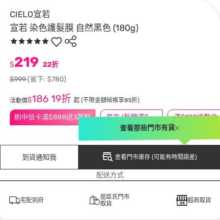
CIELO宣若
宣若 染色護髮膜 自然黑色 (180g)
219
$
22折
$999
(省下: $780)
186
19折
$
起
(不限金額結帳享85折)
活動價
刷中信卡滿$888送3萬點
民生/髮類滿$388送舒潔冰巾
滿$100
查看那些門市有貨
到貨通知我
查看門市庫存 (可能有時間誤差)
配送方式
屈臣氏門市
宅配到府
超商取貨
取貨