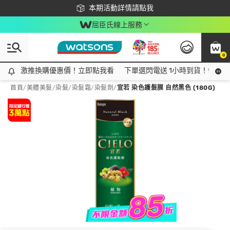
下載app最高回饋$350
本期活動詳情請點我
屈臣氏線上服務
0
激推換購優惠價！立即點我看
激推換購優惠價！立即點我看
下單選閃電送 1小時到貨！領神券
首頁
/
美體美髮
/
染髮
/
染髮霜/染髮劑
/
宣若 染色護髮膜 自然黑色 (180G)