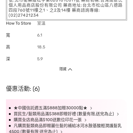
號:北市衛藥販松字第620101C611號 藥商名稱:台灣屈臣氏
個人用品商店股份有限公司 藥商地址:台北市松山區八德路
四段760號11樓之1、之2及14樓 藥商諮詢專線:
(02)27421234
How To Store
室溫
寬
6.1
高
18.5
深
5.9
隱藏
優惠活動: (6)
★中國信託週五滿$888加贈30000點★
買民生/髮類用品滿$388即贈好禮 (數量有限,送完為止)
購買全店商品滿$100送數位印花一張
凡購買髮類商品即贈麗仕髮的補給冰河水胺基酸輕潤護髮乳
450G (數量有限 送完為止)