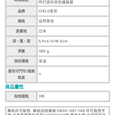
所打造的染色護髮膜
品牌
CIELO宣若
規格
自然黑色
原產地
日本
深、寬、高
5.9x6.1x18.5cm
淨重
180 g
保存環境
室溫
是否可門市/超商
Y
取貨
商品屬性
有效期限
3年
藥商許可執照: 藥商諮詢專線:0800-051-148 許可執照字