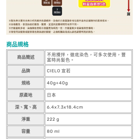
商品規格
不用攪拌，徹底染色，可多次使用，豐
商品簡述
富時尚髮色。
品牌
CIELO 宣若
規格
40g+40g
原產地
日本
深、寬、高
6.4x7.3x18.4cm
淨重
222 g
容量
80 ml