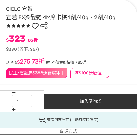
CIELO 宣若
宣若 EX染髮霜 4M摩卡棕 1劑/40g、2劑/40g
323
$
85折
$380
(省下: $57)
275
73折
$
起
(不限金額結帳享85折)
活動價
民生/髮類滿$388送舒潔冰巾
滿$100送數位印花
加入購物袋
查看門市庫存 (可能有時間誤差)
配送方式