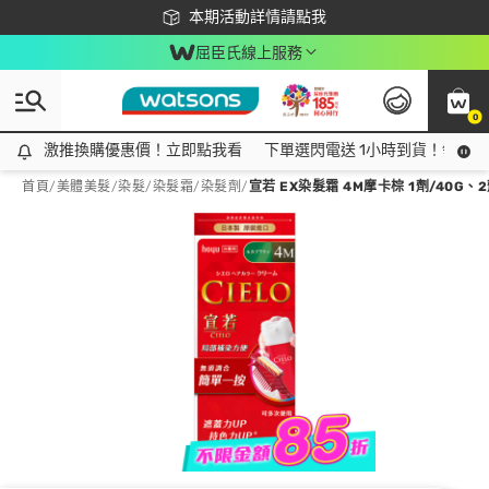
下載app最高回饋$350
本期活動詳情請點我
屈臣氏線上服務
0
激推換購優惠價！立即點我看
激推換購優惠價！立即點我看
下單選閃電送 1小時到貨！領神券
首頁
/
美體美髮
/
染髮
/
染髮霜/染髮劑
/
宣若 EX染髮霜 4M摩卡棕 1劑/40G、2