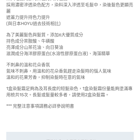
採用濃密滲透染色配方，染料深入滲透至毛髮中，染後髮色更顯亮
麗
遮蓋力提升持色力提升
(與日本HOYU過去技術相比)
為了美麗髮色與髮質，添加6大優質成分
持色成分茶胺酸、牛磺酸
亮澤成分山茶花油、向日葵油
滋潤成分海洋膠原蛋白(水溶性膠原蛋白液)、海藻精華
不刺鼻的溫和花朵香氛
氣味不刺鼻，用溫和的花朵香氣趕走染髮時的惱人氣味
溫和的花果芳香，抑制染髮時在意的氣味
1盒染髮霜足夠為及耳長度的短髮染色，1盒染髮霜份量能夠塗滿專
用梳共15次。長髮或髮量較多者，請使用2盒染髮霜。
*** 完整注意事項請務必詳參說明書