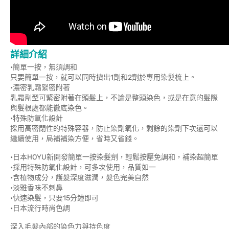
詳細介紹
•簡單一按，無須調和
只要簡單一按，就可以同時擠出1劑和2劑於專用染髮梳上。
•濃密乳霜緊密附著
乳霜劑型可緊密附著在頭髮上，不論是整頭染色，或是在意的髮際
與髮根處都能徹底染色。
•特殊防氧化設計
採用高密閉性的特殊容器，防止染劑氧化，剩餘的染劑下次還可以
繼續使用，局補補染方便，省時又省錢。
•日本HOYU新開發簡單一按染髮劑，輕鬆按壓免調和，補染超簡單
•採用特殊防氧化設計，可多次使用，品質如一
•含植物成分，護髮深度滋潤，髮色完美自然
•淡雅香味不刺鼻
•快速染髮，只要15分鐘即可
•日本流行時尚色調
深入毛髮內部的染色力與持色度