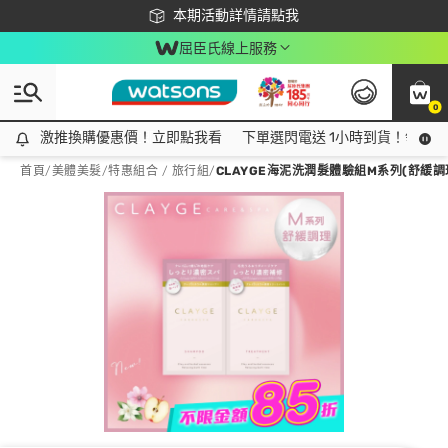
下載app最高回饋$350
本期活動詳情請點我
屈臣氏線上服務
0
激推換購優惠價！立即點我看
激推換購優惠價！立即點我看
下單選閃電送 1小時到貨！領神券
首頁
/
美體美髮
/
特惠組合 / 旅行組
/
CLAYGE海泥洗潤髮體驗組M系列(舒緩調理)