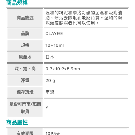
商品規格
溫和的粉泥和摩洛哥礦物泥溫和吸附油
商品簡述
脂、髒污去除毛孔老廢角質。溫和的粉
泥頭皮脆弱者也可以使用。
品牌
CLAYGE
規格
10+10ml
原產地
日本
深、寬、高
0.7x10.9x5.9cm
淨重
20 g
保存環境
室溫
是否可門市/超商
Y
取貨
商品屬性
有效期限
1095天