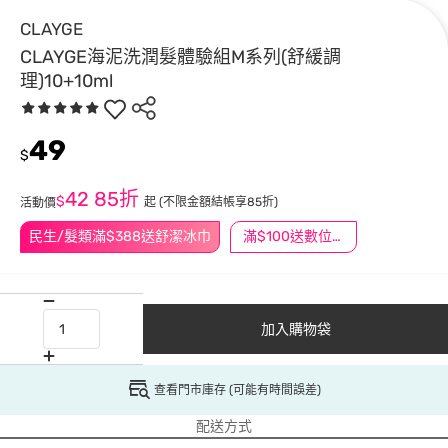
CLAYGE
CLAYGE海泥洗潤髮體驗組M系列(舒緩調
理)10+10ml
49
$
42
85折
$
起
(不限金額結帳享85折)
活動價
民生/髮類滿$388送舒潔冰巾
滿$100送數位印花
加入購物袋
查看門市庫存 (可能有時間誤差)
配送方式