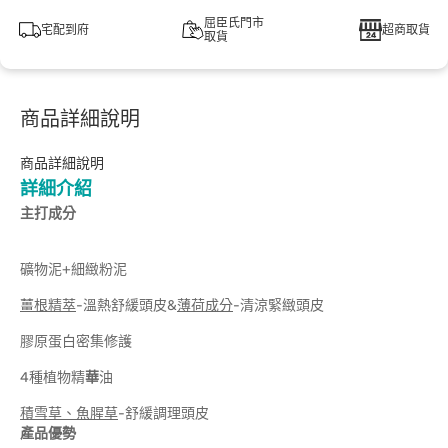
屈臣氏門市
宅配到府
超商取貨
取貨
商品詳細說明
商品詳細說明
詳細介紹
主打成分
礦物泥+細緻粉泥
薑根精萃
-溫熱舒緩頭皮&
薄荷成分
-清涼緊緻頭皮
膠原蛋白密集修護
4種植物精
華
油
積雪草、魚腥草
-舒緩調理頭皮
產品優勢