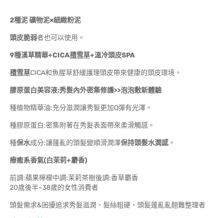
2
種泥 礦物泥×細緻粉泥
頭皮脆弱
者也可以使用。
9
種漢草精華+CICA
積雪草
+溫冷頭皮SPA
積雪草
CICA和魚腥草舒緩護理頭皮帶來健康的頭皮環境。
膠原蛋白美容液:秀髮內外密集修護>>泡泡敷新體驗
種植物精華油:充分滋潤讓秀髮更加Q彈有光澤。
種膠原蛋白:密集附著在秀髮表面帶來柔滑觸感。
種
保水
成分:讓蓬亂的頭髮變順滑潤澤
保持頭髮水潤感
。
療癒系香氣(白茉莉+麝香)
前調:蘋果檸檬中調:茉莉茶樹後調:香草麝香
20歲後半~38歲的女性消費者
頭髮需求&困擾追求秀髮滋潤、髮絲粗硬、頭髮蓬亂亂翹難整理者