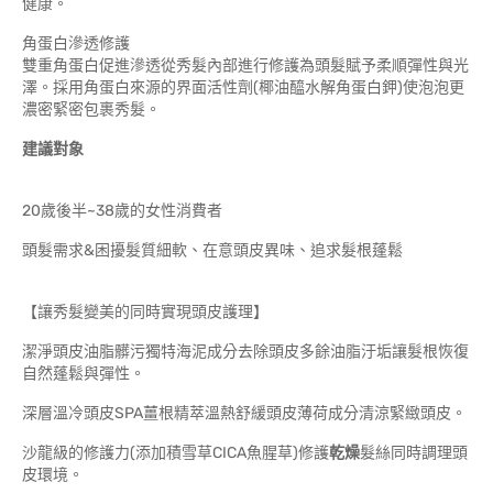
健康。
角蛋白滲透修護
雙重角蛋白促進滲透從秀髮內部進行修護為頭髮賦予柔順彈性與光
澤。採用角蛋白來源的界面活性劑(椰油醯水解角蛋白鉀)使泡泡更
濃密緊密包裹秀髮。
建議對象
20歲後半~38歲的女性消費者
頭髮需求&困擾髮質細軟、在意頭皮異味、追求髮根蓬鬆
【讓秀髮變美的同時實現頭皮護理】
潔淨頭皮油脂髒污獨特海泥成分去除頭皮多餘油脂汙垢讓髮根恢復
自然蓬鬆與彈性。
深層溫冷頭皮SPA薑根精萃溫熱舒緩頭皮薄荷成分清涼緊緻頭皮。
沙龍級的修護力(添加積雪草CICA魚腥草)修護
乾燥
髮絲同時調理頭
皮環境。