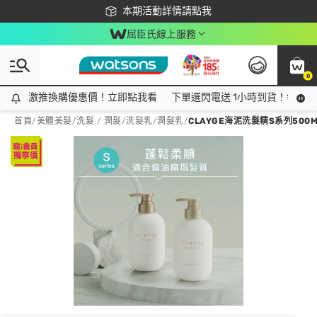
下載app最高回饋$350
本期活動詳情請點我
屈臣氏線上服務
0
激推換購優惠價！立即點我看
激推換購優惠價！立即點我看
下單選閃電送 1小時到貨！領神券
首頁
/
美體美髮
/
洗髮 / 潤髮
/
洗髮乳/潤髮乳
/
CLAYGE海泥洗髮精S系列500