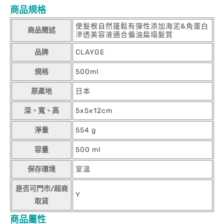
商品規格
使髮根自然蓬鬆有彈性添加海泥&角蛋白
商品簡述
滲透美容液適合偏油扁塌髮質
品牌
CLAYGE
規格
500ml
原產地
日本
深、寬、高
5x5x12cm
淨重
554 g
容量
500 ml
保存環境
室溫
是否可門市/超商
Y
取貨
商品屬性