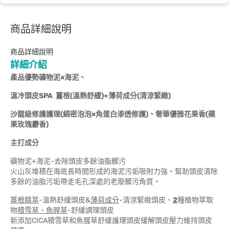
商品詳細說明
商品詳細說明
詳細介紹
產品優勢礦物泥×海泥、
溫冷頭皮SPA 薑根(溫熱舒緩)+薄荷成分(清涼緊緻)
沙龍級修護護理(綿密泡泡×角蛋白渗透修護)、奢華優雅花果香(蘋
果玫瑰麝香)
主打成分
礦物泥+海泥-去除頭皮多餘油脂髒污
火山灰堆積在海底長時間形成的海泥污垢吸附力強。幫助頭皮清除
多餘的油脂污垢帶走毛孔深處的老廢髒污角質。
薑根精萃
-溫熱舒緩頭皮&
薄荷成分
-清涼緊緻頭皮、
2
種植物萃取
物
積雪草、魚腥草
-舒緩調理頭皮
新添加CICA積雪草和魚腥草舒緩護理頭皮緩解頭皮壓力維持頭皮