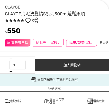
CLAYGE
CLAYGE海泥洗髮精S系列500ml蓬鬆柔順
550
$
寵i會員獨享價
刷滙豐卡滿$888送3萬點
民生/髮類滿$388送舒潔冰巾
看更多
加入購物袋
查看門市庫存 (可能有時間誤差)
配送方式
屈臣氏門市
宅配到府
超商取貨
取貨