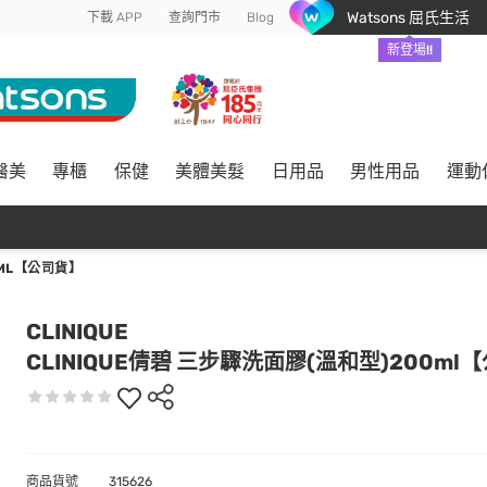
Watsons 屈氏生活
下載 APP
查詢門市
Blog
新登場!!
醫美
專櫃
保健
美體美髮
日用品
男性用品
運動
0ML【公司貨】
CLINIQUE
CLINIQUE倩碧 三步驟洗面膠(溫和型)200ml
商品貨號
315626