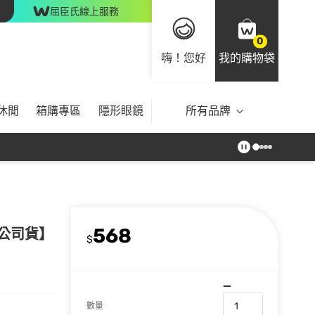
屈臣氏線上服務
0
嗨！您好
我的購物袋
休閒
箱購專區
隱形眼鏡
所有品牌
568
【公司貨】
$
數量