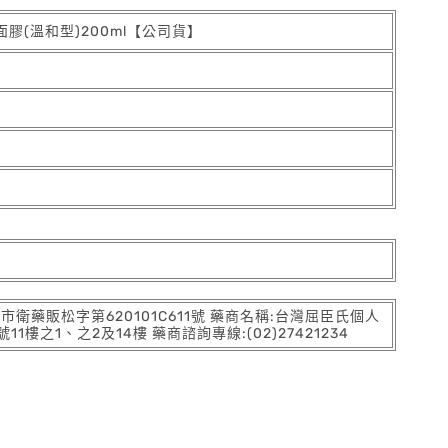
洗面膠(溫和型)200ml【公司貨】
:北市衛藥販松字第620101C611號 藥商名稱:台灣屈臣氏個人
之1、之2及14樓 藥商諮詢專線:(02)27421234