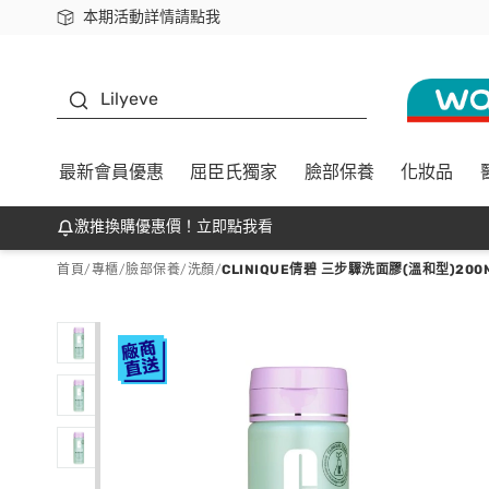
本期活動詳情請點我
下載app最高回饋$350
K beauty
Lilyeve
最新會員優惠
屈臣氏獨家
臉部保養
化妝品
激推換購優惠價！立即點我看
首頁
/
專櫃
/
臉部保養
/
洗顏
/
CLINIQUE倩碧 三步驟洗面膠(溫和型)20