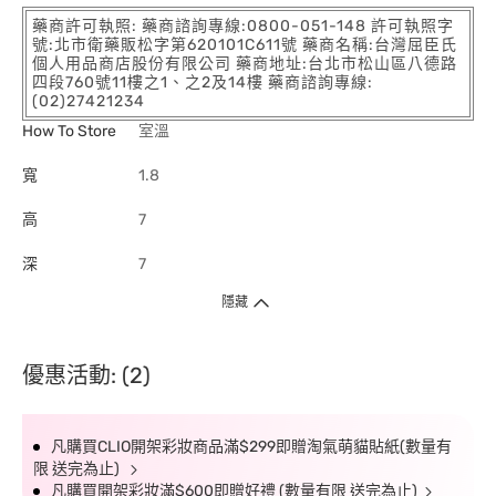
藥商許可執照: 藥商諮詢專線:0800-051-148 許可執照字
號:北市衛藥販松字第620101C611號 藥商名稱:台灣屈臣氏
個人用品商店股份有限公司 藥商地址:台北市松山區八德路
四段760號11樓之1、之2及14樓 藥商諮詢專線:
(02)27421234
How To Store
室溫
寬
1.8
高
7
深
7
隱藏
優惠活動: (2)
凡購買CLIO開架彩妝商品滿$299即贈淘氣萌貓貼紙(數量有
限 送完為止)
凡購買開架彩妝滿$600即贈好禮 (數量有限 送完為止)