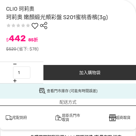
CLIO 珂莉奧
珂莉奧 嫩顏緞光頰彩盤 S201蜜桃香檳(3g)
442
$
85折
$520
(省下: $78)
加入購物袋
查看門市庫存 (可能有時間誤差)
配送方式
屈臣氏門市
宅配到府
超商取貨
取貨