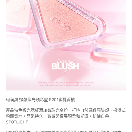
珂莉奧 嫩顏緞光頰彩盤 S201蜜桃香檳
產品特色緞光腮紅添加微珠光金粉，打造自然感透亮雙頰，採濕式
粉體質地，亮采持久，微微閃耀展現柔和光澤，彷彿自帶
SPOTLIGHT