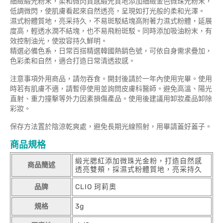
細緻緞光粉末，柔和微閃質感緞光質地添加細緻金色微珠光粉末，
低調微閃，使肌膚看起來自然透亮，呈現如打光般的柔和光澤。
濕式粉體質地，亮采持久，不易斑駁結塊高附著力濕式粉體，延展
度高，輕透水潤不結塊，也不易飛粉斑駁。同時添加吸油粉末，有
效控制油光，使妝容持久鮮明。
精選必備色系，日常百搭精選韓國熱銷色號，可依自身需求疊加，
色彩柔和自然，適合打造日常清透妝感。
注意事項外用商品，請勿吞食。開封後請於一年內使用完畢。使用
時若有肌膚不適，請暫停使用並詢問皮膚科醫師。避免高溫、陽光
直射、重力撞擊等外力因素損傷產品。使用後建議用卸妝產品卸除
彩妝。
保存方法置於陰涼乾爽處，避免長期光線照射，用畢請蓋好蓋子。
商品規格
緞光腮紅添加微珠光金粉，打造自然感
商品簡述
透亮雙頰，採濕式粉體質地，亮采持久
品牌
CLIO 珂莉奧
規格
3g