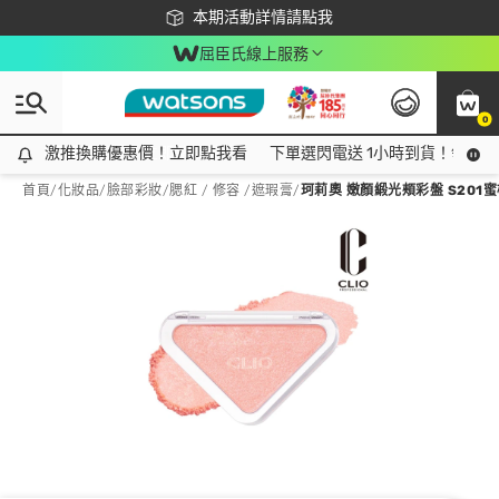
下載app最高回饋$350
本期活動詳情請點我
屈臣氏線上服務
0
激推換購優惠價！立即點我看
激推換購優惠價！立即點我看
下單選閃電送 1小時到貨！領神券
首頁
/
化妝品
/
臉部彩妝
/
腮紅 / 修容 /遮瑕膏
/
珂莉奧 嫩顏緞光頰彩盤 S201蜜