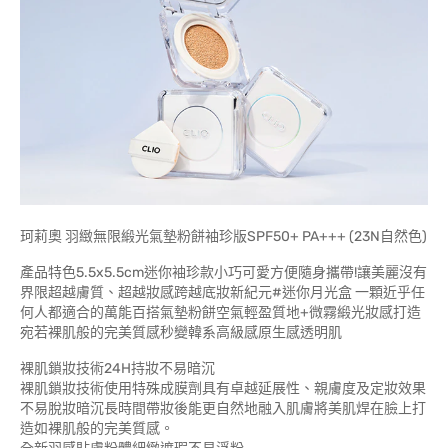
珂莉奧 羽緻無限緞光氣墊粉餅袖珍版SPF50+ PA+++ (23N自然色)
產品特色5.5x5.5cm迷你袖珍款小巧可愛方便隨身攜帶!讓美麗沒有
界限超越膚質、超越妝感跨越底妝新紀元#迷你月光盒 一顆近乎任
何人都適合的萬能百搭氣墊粉餅空氣輕盈質地+微霧緞光妝感打造
宛若裸肌般的完美質感秒變韓系高級感原生感透明肌
裸肌鎖妝技術24H持妝不易暗沉
裸肌鎖妝技術使用特殊成膜劑具有卓越延展性、親膚度及定妝效果
不易脫妝暗沉長時間帶妝後能更自然地融入肌膚將美肌焊在臉上打
造如裸肌般的完美質感。