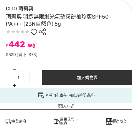
CLIO 珂莉奧
珂莉奧 羽緻無限緞光氣墊粉餅袖珍版SPF50+
PA+++ (23N自然色) 5g
442
$
85折
$520
(省下: $78)
加入購物袋
查看門市庫存 (可能有時間誤差)
配送方式
屈臣氏門市
宅配到府
超商取貨
取貨