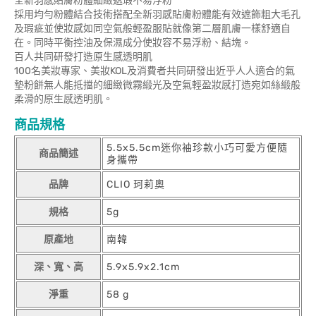
全新羽感貼膚粉體細緻遮瑕不易浮粉
採用均勻粉體結合技術搭配全新羽感貼膚粉體能有效遮飾粗大毛孔
及瑕疵並使妝感如同空氣般輕盈服貼就像第二層肌膚一樣舒適自
在。同時平衡控油及保濕成分使妝容不易浮粉、結塊。
百人共同研發打造原生感透明肌
100名美妝專家、美妝KOL及消費者共同研發出近乎人人適合的氣
墊粉餅無人能抵擋的細緻微霧緞光及空氣輕盈妝感打造宛如絲緞般
柔滑的原生感透明肌。
商品規格
5.5x5.5cm迷你袖珍款小巧可愛方便隨
商品簡述
身攜帶
品牌
CLIO 珂莉奧
規格
5g
原產地
南韓
深、寬、高
5.9x5.9x2.1cm
淨重
58 g