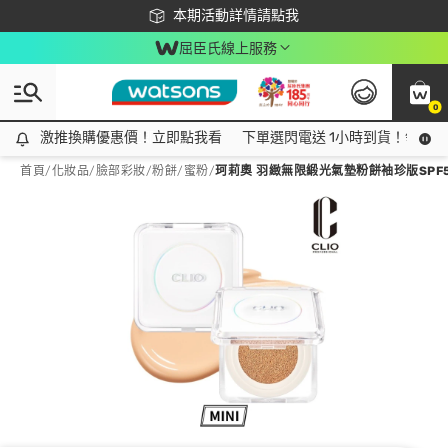
下載app最高回饋$350
本期活動詳情請點我
屈臣氏線上服務
0
激推換購優惠價！立即點我看
激推換購優惠價！立即點我看
下單選閃電送 1小時到貨！領神券
首頁
/
化妝品
/
臉部彩妝
/
粉餅/蜜粉
/
珂莉奧 羽緻無限緞光氣墊粉餅袖珍版SPF50+ 