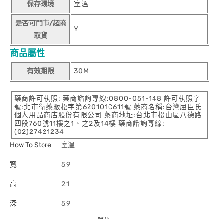
保存環境
室溫
是否可門市/超商
Y
取貨
商品屬性
有效期限
30M
藥商許可執照: 藥商諮詢專線:0800-051-148 許可執照字
號:北市衛藥販松字第620101C611號 藥商名稱:台灣屈臣氏
個人用品商店股份有限公司 藥商地址:台北市松山區八德路
四段760號11樓之1、之2及14樓 藥商諮詢專線:
(02)27421234
How To Store
室溫
寬
5.9
高
2.1
深
5.9