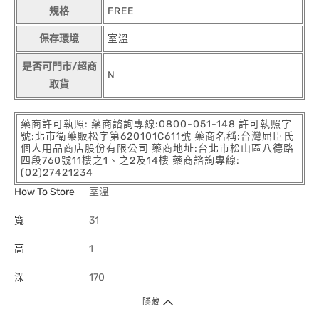
規格
FREE
保存環境
室溫
是否可門市/超商
N
取貨
藥商許可執照: 藥商諮詢專線:0800-051-148 許可執照字
號:北市衛藥販松字第620101C611號 藥商名稱:台灣屈臣氏
個人用品商店股份有限公司 藥商地址:台北市松山區八德路
四段760號11樓之1、之2及14樓 藥商諮詢專線:
(02)27421234
How To Store
室溫
寬
31
高
1
深
170
隱藏