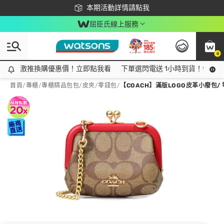
下載app最高回饋$350
本期活動詳情請點我
屈臣氏線上服務
0
激推換購優惠價！立即點我看
激推換購優惠價！立即點我看
下單選閃電送 1小時到貨！領神券
首頁
/
專櫃
/
專櫃精品包包/皮夾
/
零錢包
/
【COACH】滿版LOGO皮革小廢包/