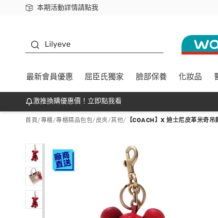
本期活動詳情請點我
下載app最高回饋$350
K beauty
Lilyeve
最新會員優惠
屈臣氏獨家
臉部保養
化妝品
激推換購優惠價！立即點我看
首頁
/
專櫃
/
專櫃精品包包/皮夾
/
其他
/
【COACH】X 迪士尼皮革米奇吊