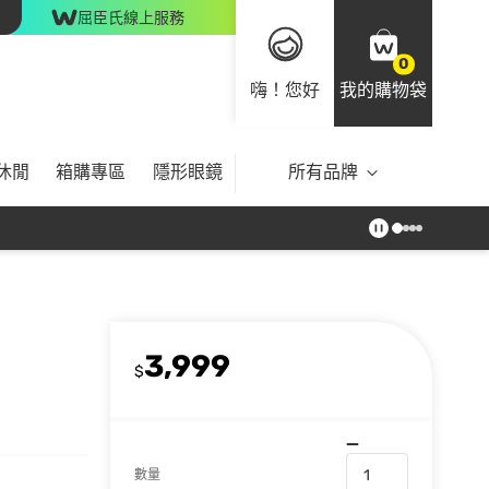
屈臣氏線上服務
0
嗨！您好
我的購物袋
休閒
箱購專區
隱形眼鏡
所有品牌
3,999
$
數量