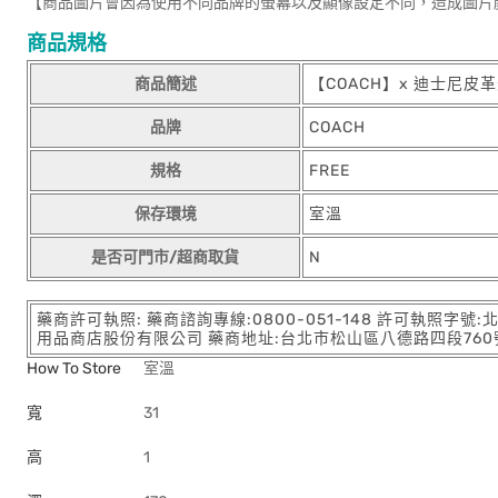
【商品圖片會因為使用不同品牌的螢幕以及顯像設定不同，造成圖片
商品規格
商品簡述
【COACH】x 迪士尼皮
品牌
COACH
規格
FREE
保存環境
室溫
是否可門市/超商取貨
N
藥商許可執照: 藥商諮詢專線:0800-051-148 許可執照字號
用品商店股份有限公司 藥商地址:台北市松山區八德路四段760號11樓
How To Store
室溫
寬
31
高
1