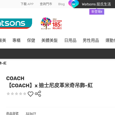
Watsons 屈氏生活
下載 APP
查詢門市
Blog
新登場!!
醫美
專櫃
保健
美體美髮
日用品
男性用品
運動
飾-紅
COACH
【COACH】x 迪士尼皮革米奇吊飾-紅
商品貨號
323677