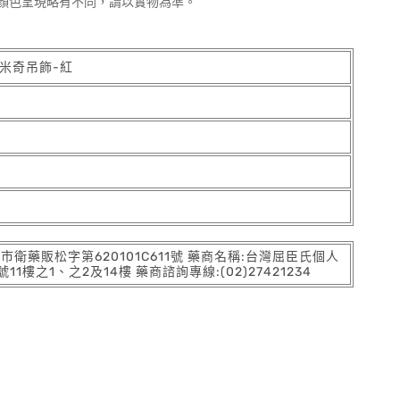
顏色呈現略有不同，請以實物為準。
革米奇吊飾-紅
:北市衛藥販松字第620101C611號 藥商名稱:台灣屈臣氏個人
之1、之2及14樓 藥商諮詢專線:(02)27421234